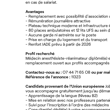
en cas de salariat.
Avantages
- Remplacement avec possibilité d'association u
- Rémunération journalière attractive
- Plateau technique moderne et infrastructure
- 80 places ambulatoires et 12 lits UFS au sein
- Aucune garde ni astreinte sur le poste
- Prise en charge du logement et du transport
- Renfort IADE prévu à partir de 2026
Profil recherché
Médecin anesthésiste-réanimateur diplômé(e) et 
remplacement ouvert aux profils accompagnés
Contactez-nous au :
O7 44 71 65 O8
ou par mai
Référence de l'annonce :
11323
Candidats provenant de l’Union européenne
Job
vous accompagne gratuitement jusqu’au démarr
- Apprentissage de la langue (Niveau B2)
- Mise en relation avec nos professeurs partena
- Suivi pour l'Inscription à l'ordre des médecins
- Consultant(e) dédié(e) à votre accompagnem