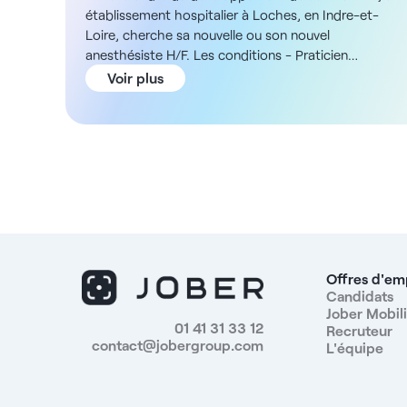
établissement hospitalier à Loches, en Indre-et-
Loire, cherche sa nouvelle ou son nouvel
anesthésiste H/F. Les conditions - Praticien
hospitalier, praticien contractuel ou assistant
Voir plus
spécialiste - Temps plein La structure Vous intégrere
un établissement hospitalier de proximité situé à
Loches intégré à un groupement hospitalier de
territoire et en lien avec un centre hospitalier
universitaire régional. L’équipe anesthésique est
composée de deux anesthésistes et d’une IADE par
salle d’intervention, ce qui garantit un travail en
binôme et une organisation structurée. Le bloc
comprend trois salles d’intervention et une salle de
surveillance post-interventionnelle de six postes,
Offres d'em
avec environ 1 850 interventions annuelles.
Candidats
Jober Mobili
L’établissement dispose par ailleurs d’un service des
01 41 31 33 12
Recruteur
urgences avec lits d’UHCD et antenne SMUR, de
contact@jobergroup.com
L'équipe
services de médecine, de SSR et d’un hôpital de jour
médico-chirurgical. La rémunération - Selon les
grilles des praticiens hospitaliers/contractuels motif 