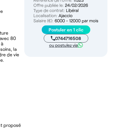
Référence de l'offre:
11323
Offre publiée le:
24/02/2026
Type de contrat:
Libéral
de
Localisation:
Ajaccio
Salaire (€):
6000 - 12000 par mois
Postuler en 1 clic
ture
0744716508
 avec 80
 à
ou postulez via
soins, la
dre de vie
e.
st proposé