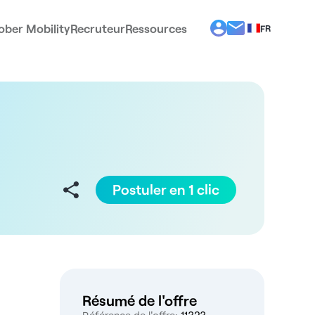
ober Mobility
Recruteur
Ressources
FR
BG
EL
EN
ES
IT
PT
RO
Postuler en 1 clic
Résumé de l'offre