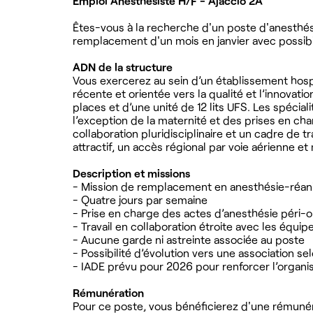
Emploi Anesthésiste H/F - Ajaccio 2A
Êtes-vous à la recherche d'un poste d'anesthési
remplacement d'un mois en janvier avec possibili
ADN de la structure
Vous exercerez au sein d’un établissement hospi
récente et orientée vers la qualité et l’innovat
places et d’une unité de 12 lits UFS. Les spécia
l’exception de la maternité et des prises en char
collaboration pluridisciplinaire et un cadre de t
attractif, un accès régional par voie aérienne e
Description et missions
- Mission de remplacement en anesthésie-réani
- Quatre jours par semaine
- Prise en charge des actes d’anesthésie péri-opé
- Travail en collaboration étroite avec les équip
- Aucune garde ni astreinte associée au poste
- Possibilité d’évolution vers une association se
- IADE prévu pour 2026 pour renforcer l’organi
Rémunération
Pour ce poste, vous bénéficierez d'une rémunér