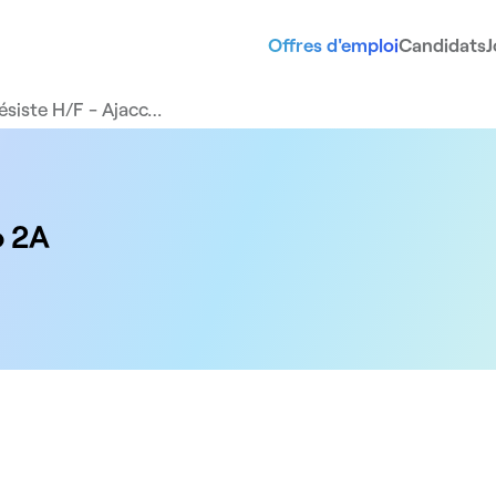
Offres d'emploi
Candidats
J
siste H/F - Ajacc…
o 2A