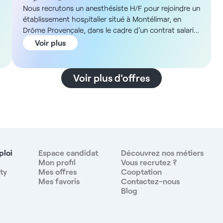
Nous recrutons un anesthésiste H/F pour rejoindre un
établissement hospitalier situé à Montélimar, en
Drôme Provençale, dans le cadre d’un contrat salarié
ou libéral. Description et missions Nous recherchons
Voir plus
z
un médecin anesthésiste pour le bloc opératoire ou
un médecin anesthésiste réanimateur pour le service
de réanimation (12 lits de réanimation, 6 lits de soins
Voir plus d'offres
continus). Vous rejoindrez une équipe dynamique
composée de 8 praticiens au bloc et 7 praticiens en
réanimation. Selon vos préférences, vous pourrez
exercer exclusivement en anesthésie, en réanimation
ou sur les deux unités. L'activité est organisée en
temps continu avec un rythme équilibré comprenant
une garde et deux jours hebdomadaires, sur la base
ploi
Espace candidat
Découvrez nos métiers
de 40 heures hebdomadaires. Temps additionnel
Mon profil
Vous recrutez ?
ty
Mes offres
Cooptation
possible. ADN de la structure L’établissement, de
Mes favoris
Contactez-nous
taille moyenne, offre un environnement médical
Blog
complet avec un plateau technique performant. Il
dispose de 730 lits en médecine, chirurgie,
1
obstétrique et EHPAD, de 8 salles de bloc opératoire,