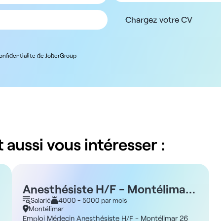
Chargez votre CV
confidentialite de JoberGroup
 aussi vous intéresser :
Anesthésiste H/F - Montélimar
26
Salarié
4000 - 5000 par mois
Montélimar
Emploi Médecin Anesthésiste H/F - Montélimar 26