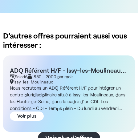
D’autres offres pourraient aussi vous
intéresser :
ADQ Référent H/F - Issy-les-Moulineaux
92
Salarié
1850 - 2000 par mois
Issy-les-Moulineaux
Nous recrutons un ADQ Référent H/F pour intégrer un
centre pluridisciplinaire situé à Issy-les-Moulineaux, dans
les Hauts-de-Seine, dans le cadre d'un CDI. Les
conditions - CDI - Temps plein - Du lundi au vendredi
(samedi possible) - De 9h30 à 19h La structure Vous
Voir plus
intégrerez un centre pluridisciplinaire récent d'Issy-les-
Moulineaux, regroupant médecins généralistes et
chirurgiens-dentistes. En outre, la structure dispose d'un
Voir plus d'offres