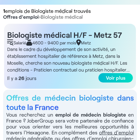
1
emplois de Biologiste médical trouvés
Offres d'emploi
›
Biologiste médical
Biologiste médical H/F - Metz 57
Salarié
4600 - 9400 par mois
Metz
Dans le cadre du développement de son activité, un
établissement hospitalier de référence à Metz, dans la
Moselle, cherche son nouveau biologiste médical H/F. Les
conditions - Praticien contractuel ou praticien hospitalier
titulaire - Temps plein La structure Vous rejoindrez un
Voir plus
Il y a
26
jours
établissement hospitalier de référence du territoire Lorraine
Nord, réparti sur plusieurs sites dont des hôpitaux situés à
Offres de médecin biologiste dans
Metz et Thionville. Cet établissement regroupe des services
médico-sociaux, des unités de médecine polyvalente, de
toute la France
cardiologie, de cancérologie, de psychiatrie et des services
Vous recherchez un
emploi de médecin biologiste
en
d’urgences structurés, et ses deux sites d’urgences
France ? JoberGroup sera votre partenaire de confiance
accueillent un volume important de passages annuels,
pour vous orienter vers les meilleures opportunités à
disposant d’équipes pluridisciplinaires et de SMUR
travers l'Hexagone. En complément des
offres d'emploi
médecin généraliste
ou des
offres d'emploi chirurgien-
opérationnels. La rémunération - 5 930 € brut par mois si