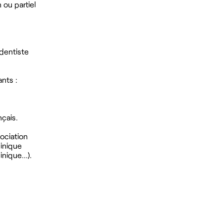
 ou partiel
dentiste
nts :
nçais.
ociation
linique
nique...).