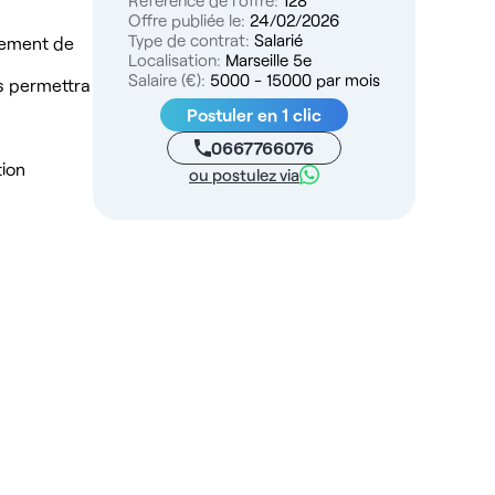
Référence de l'offre:
128
Offre publiée le:
24/02/2026
Type de contrat:
Salarié
cement de
Localisation:
Marseille 5e
Salaire (€):
5000 - 15000 par mois
us permettra
Postuler en 1 clic
0667766076
tion
ou postulez via