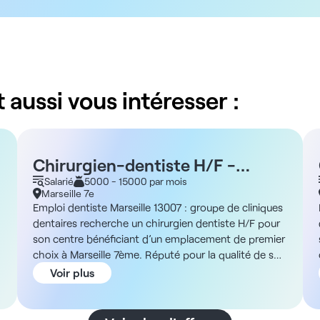
 aussi vous intéresser :
Chirurgien-dentiste H/F -
Marseille 4 Septembre 13007
Salarié
5000 - 15000 par mois
Marseille 7e
Emploi dentiste Marseille 13007 : groupe de cliniques
dentaires recherche un chirurgien dentiste H/F pour
son centre bénéficiant d’un emplacement de premier
choix à Marseille 7ème. Réputé pour la qualité de son
offre, de sa qualité d’approche ainsi que de son
Voir plus
identité visuelle, ce centre, vous permettra d’inscrire
votre patient dans une qualité de soins globale. Ces
structures étant pilotées par plusieurs dentistes,