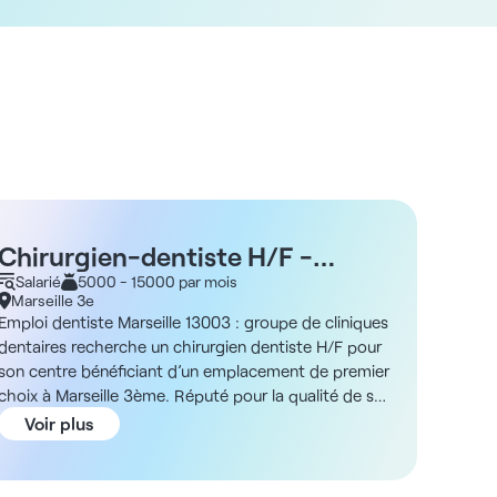
Chirurgien-dentiste H/F -
Chir
Marseille National 13003
Salarié
5000 - 15000 par mois
coll
Libér
Marseille 3e
Marsei
Mars
Emploi dentiste Marseille 13003 : groupe de cliniques
Emploi 
dentaires recherche un chirurgien dentiste H/F pour
recruto
son centre bénéficiant d’un emplacement de premier
cabinet
choix à Marseille 3ème. Réputé pour la qualité de son
Marseil
offre, de sa qualité d’approche ainsi que de son
collabo
Voir plus
Voi
identité visuelle, ce centre, vous permettra d’inscrire
cabinet
votre patient dans une qualité de soins globale. Ces
pratici
structures étant pilotées par plusieurs dentistes,
une str