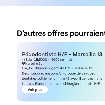
D’autres offres pourraient
Pédodontiste H/F - Marseille 13
Salarié
5000 - 15000 par mois
Marseille 5e
Emploi Chirurgien-dentiste H/F – Marseille 13
Description et missions Un groupe de cliniques
dentaires solidement implanté avec 11 centres dans
toute la France recrute un chirurgien-dentiste H/F
pour son établissement situé à Marseille. Ce centre,
Voir plus
bénéficiant d’un emplacement premium et d’une
forte notoriété locale, vous permettra d’inscrire votre
pratique dans une dynamique de soins qualitatifs et