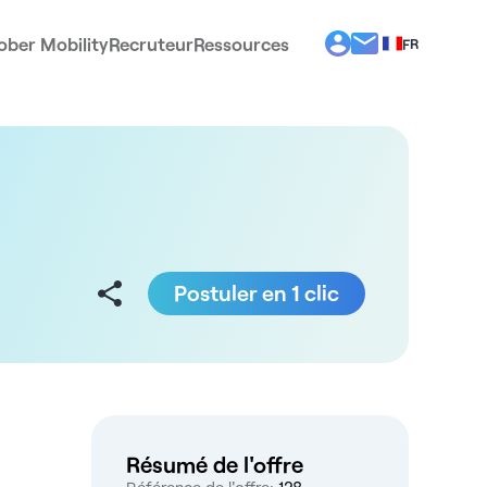
ober Mobility
Recruteur
Ressources
FR
BG
EL
EN
ES
IT
PT
RO
Postuler en 1 clic
Résumé de l'offre