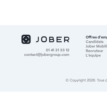
de proximité. Les structures du groupe sont dirigées
par plusieurs praticiens expérimentés, ce qui vous
assure un cadre d’exercice pensé pour les dentistes :
liberté thérapeutique, soutien clinique, et
équipements de dernière génération. Le centre
propose également un flux de patients important,
une patientèle bien mutualisée et un
Offres d'em
accompagnement personnalisé (coaching, formatio
Candidats
Jober Mobili
continue…). ADN de la structure - Organisation
01 41 31 33 12
Recruteur
pilotée par des confrères praticiens - Identité visuell
contact@jobergroup.com
L'équipe
forte et image de marque soignée - Approche
globale et qualitative de la prise en charge patient -
Centre moderne, au cœur de Marseille - Liberté
totale dans les plans de traitement Avantages du
poste - Statut salarié en CDI (2 à 5 jours par
© Copyright 2026. Tous d
semaine) - Rémunération attractive : 29 % brut par
mois - Assistante dentaire qualifiée et dédiée au
fauteuil - Planning rempli, patientèle mutualisée -
Suivi optimal des dossiers patients - Aucun minimum
de chiffre d’affaires imposé - Liberté complète dans