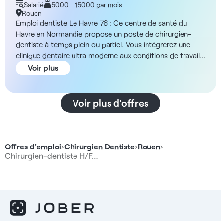
Salarié
5000 - 15000 par mois
Rouen
Emploi dentiste Le Havre 76 : Ce centre de santé du
Havre en Normandie propose un poste de chirurgien-
dentiste à temps plein ou partiel. Vous intégrerez une
clinique dentaire ultra moderne aux conditions de travail
optimales : rémunération entre 28 et 30% brut/mois,
Voir plus
planning rempli, patientèle bien mutualisée... Bénéficiez
d'un véritable partage de connaissances au sein d'une
équipe composée de plusieurs spécialistes
Voir plus d'offres
(omnipratique, implantologie, orthodontie…) Les
avantages du poste : - Statut salarié en CDI (2 à 5 jours
par semaine) - Rémunération attractive 28-30%
brut/mois - Salaire minimum garanti jusqu’à 5000€ les
Offres d'emploi
›
Chirurgien Dentiste
›
Rouen
›
premiers mois - Assistante dentaire qualifiée et dédiée au
Chirurgien-dentiste H/F…
fauteuil - Planning rempli - Suivi optimal de vos dossiers
patients (taux d'acceptation devis important) - Aucun
minimum de chiffre d'affaire ne sera imposé - Totale
liberté sur vos plans de traitement et sur le rythme de
travail - Possibilité de poser vos implants - Matériel
dernière génération (Reciproc, empreinte optique, 3D…) -