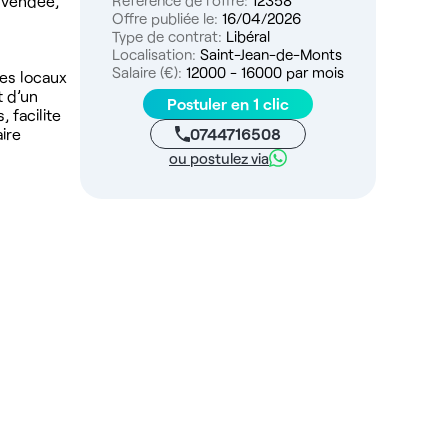
 Vendée,
Référence de l'offre:
12358
Offre publiée le:
16/04/2026
Type de contrat:
Libéral
Localisation:
Saint-Jean-de-Monts
Salaire (€):
12000 - 16000 par mois
Les locaux
t d’un
Postuler en 1 clic
 facilite
0744716508
aire
ou postulez via