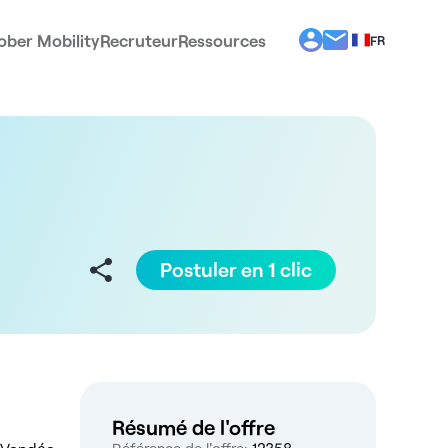
ober Mobility
Recruteur
Ressources
FR
BG
EL
EN
ES
IT
PT
RO
Postuler en 1 clic
Résumé de l'offre