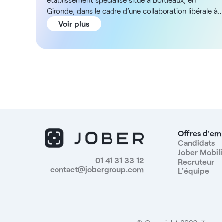
établissement spécialisé situé à Bordeaux, en
Gironde, dans le cadre d’une collaboration libérale à
temps partiel. Description et missions Dans le cadre
Voir plus
de l’ouverture d’un centre de dépistage cutané
innovant, vous serez amené à intervenir sur une
technologie de pointe dédiée à la détection précoce
des cancers de la peau. Vous aurez pour missions : -
L’analyse clinique des résultats issus d’un scanner
corporel intégral assisté par intelligence artificielle -
L’identification et l’évaluation des lésions suspectes
détectées automatiquement - La réalisation de
consultations dermatologiques ciblées - La prise en
charge chirurgicale sur place des lésions nécessitant
Offres d'em
une exérèse, grâce à une salle d’intervention dédiée -
Candidats
Jober Mobili
La participation à un programme de soins organisé
01 41 31 33 12
Recruteur
sous forme de vacations hebdomadaires (1 à 2 demi
contact@jobergroup.com
L'équipe
journées, voire plus selon vos disponibilités) ADN de
la structure Ce centre, situé à quelques minutes de
Bordeaux, bénéficie d’un environnement moderne et
innovant. Il s’agit d’un établissement de nouvelle
génération, pensé autour de la haute technologie