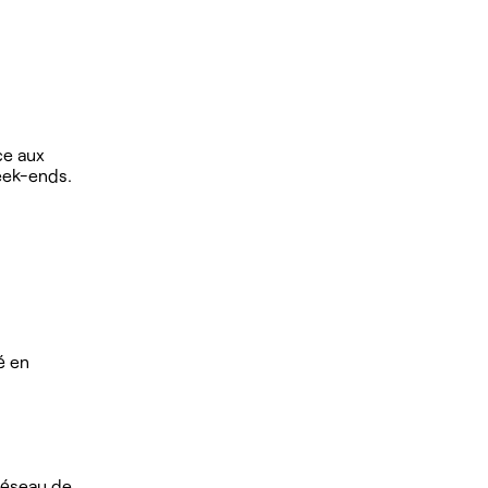
ce aux
week-ends.
é en
 réseau de