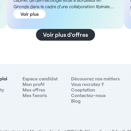
cabinet de dermatologie situé à Bordeaux en
Gironde dans le cadre d’une collaboration libérale.
Description En tant que dermatologue médical, vous
Voir plus
aurez la possibilité de pratiquer et de développer vos
compétences en esthétique (formation possible).
Vous exercerez dans une structure en plein centre de
Voir plus d'offres
Bordeaux, équipée de deux bureaux de
consultations. Nous recherchons un praticien qui
puisse être présent 3 jours minimum par semaine.
ADN de la structure Situé en plein cœur de Bordeaux,
ce cabinet de dermatologie offre un environnement
professionnel moderne et accueillant. La structure
comporte : - Deux appartements reliés par un couloir
ploi
Espace candidat
Découvrez nos métiers
- Deux bureaux de consultations L'équipe est
Mon profil
Vous recrutez ?
ty
Mes offres
Cooptation
composée de : - 1 infirmière - 1 assistante - 1
Mes favoris
Contactez-nous
-
secrétariat Rémunération Pour ce poste, vous
Blog
bénéficierez d'une redevance de 30 à 40 % (avec les
consommables à votre charge). Un minimum garanti
est envisageable pour les dermatologues. Avantages
- Collaboration libérale secteur 2 - Possibilité de
formation en esthétique - Équipement technique de