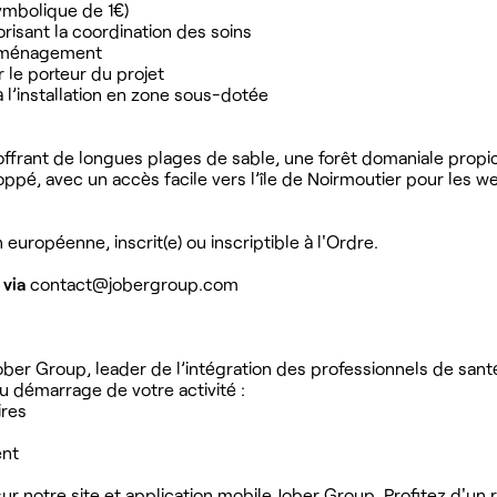
symbolique de 1€)
orisant la coordination des soins
l’aménagement
r le porteur du projet
l’installation en zone sous-dotée
offrant de longues plages de sable, une forêt domaniale propi
ppé, avec un accès facile vers l’île de Noirmoutier pour les 
uropéenne, inscrit(e) ou inscriptible à l'Ordre.
 via
contact@jobergroup.com
ober Group, leader de l’intégration des professionnels de sant
 démarrage de votre activité :
ires
ent
r notre site et application mobile Jober Group. Profitez d'un