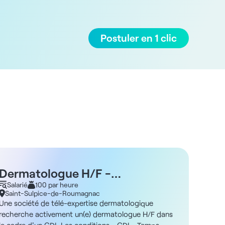
Postuler en 1 clic
Dermatologue H/F -
Derm
Téléconsultation
Salarié
100 par heure
Sein
Libér
Saint-Sulpice-de-Roumagnac
Ivry-
Une société de télé-expertise dermatologique
Dans le
recherche activement un(e) dermatologue H/F dans
cabinet