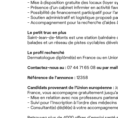
- Mise à disposition gratuite des locaux (loyer 
- Présence d’un cabinet infirmier en activité fav
- Possibilité de financement participatif pour 
- Soutien administratif et logistique proposé pa
- Accompagnement pour la recherche d’aides à 
Le petit truc en plus
Saint-Jean-de-Monts est une station balnéaire 
balades et un réseau de pistes cyclables dévelo
Le profil recherché
Dermatologue diplômé(e) en France ou en Union e
Contactez-nous au :
07 44 71 65 08
ou par mail
Référence de l'annonce :
12358
Candidats provenant de l’Union européenne :
J
France, vous accompagne gratuitement jusqu’au
- Mise en relation avec nos professeurs partena
- Suivi pour l'Inscription à l'ordre des médecins
- Consultant(e) dédié(e) à votre accompagnem
Retrouvez plus de 4000 offres d'emploi santé su