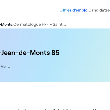
Offres d'emploi
Candidats
J
›
Dermatologue H/F - Saint…
e-Monts
t-Jean-de-Monts 85
e-Monts