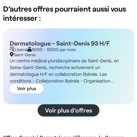
D’autres offres pourraient aussi vous
intéresser :
Dermatologue - Saint-Denis 93 H/F
Libéral
5000 - 15000 par mois
Saint-Denis
Un centre médical pluridisciplinaire de Saint-Denis, en
Seine-Saint-Denis, recherche activement un
dermatologue H/F en collaboration libérale. Les
conditions - Collaboration libérale - Organisation
adaptée à vos disponibilités - Du lundi au vendredi de
Voir plus
8h00 à 00h00 - Les week-ends de 8h30 à 17h00 La
structure Implanté à Saint-Denis, ce centre médical
pluridisciplinaire de nouvelle génération s'étend sur 400
Voir plus d'offres
m² entièrement dédiés à une offre de soins complète et
diversifiée, couvrant la médecine spécialisée, la médecine
non programmée, la médecine du sommeil et la
médecine de la femme. Les espaces ont été pensés pour