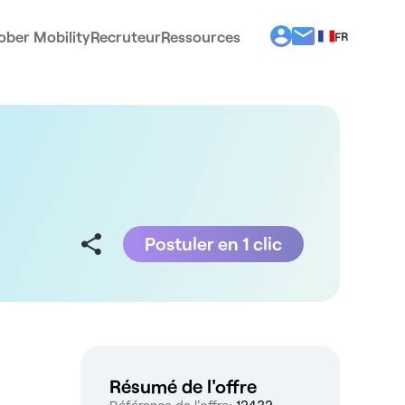
ober Mobility
Recruteur
Ressources
FR
BG
EL
EN
ES
IT
PT
RO
Postuler en 1 clic
Résumé de l'offre