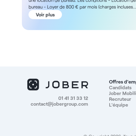
une location de bureau. Les conditions - Location de
bureau - Loyer de 800 € par mois (charges incluses)
La structure Vous rejoindrez un cabinet
Voir plus
pluridisciplinaire à Argenteuil, dans le Val-d'Oise. Le
bureau de 14 m² privatif se situe au rez-de-chaussée
avec accès PMR, et est meublé et entièrement
personnalisable. L'établissement dispose encore
d'espaces communs soignés comprenant une salle
d'attente, une cuisine et une cour extérieure et son
équipe regroupe des psychologues, des
psychomotriciennes, un ostéopathe et une
infirmière, permettant des échanges
interprofessionnels et des orientations de patients.
Offres d'em
Les missions - Consultation diététique individuelle et
Candidats
Jober Mobili
bilans nutritionnels - Élaboration et suivi de
01 41 31 33 12
Recruteur
programmes alimentaires personnalisés - Éducation
contact@jobergroup.com
L'équipe
nutritionnelle et prévention des troubles alimentaires
- Collaboration et coordination avec les autres
praticiens du cabinet - Développement d'une
patientèle et gestion autonome de l'activité Les
avantages - Bureau privatif meublé et