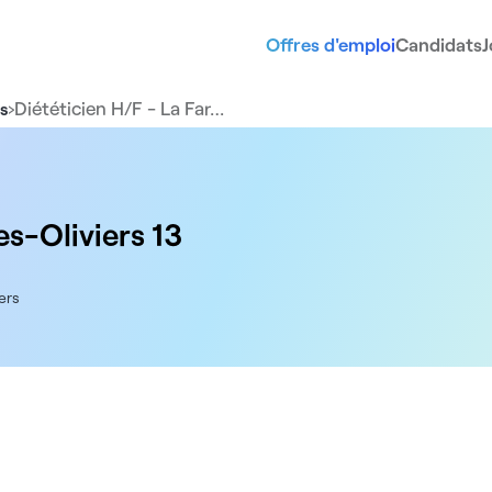
Offres d'emploi
Candidats
J
›
Diététicien H/F - La Far…
rs
es-Oliviers 13
ers