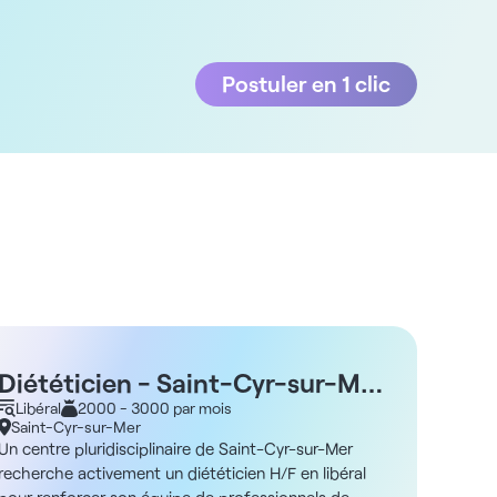
Postuler en 1 clic
Diététicien - Saint-Cyr-sur-Mer
83 H/F - Libéral
Libéral
2000 - 3000 par mois
Saint-Cyr-sur-Mer
Un centre pluridisciplinaire de Saint-Cyr-sur-Mer
recherche activement un diététicien H/F en libéral