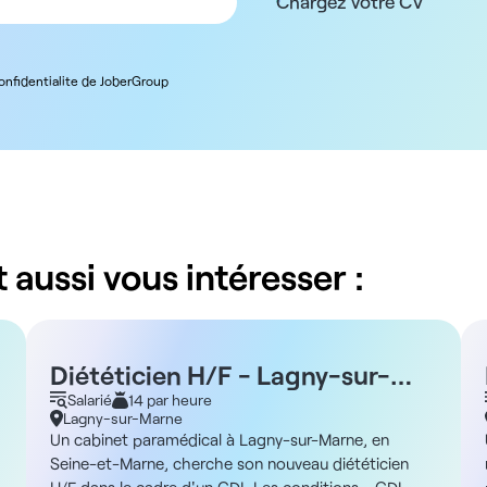
Chargez votre CV
confidentialite de JoberGroup
 aussi vous intéresser :
Diététicien H/F - Lagny-sur-
Marne 77
Salarié
14 par heure
Lagny-sur-Marne
Un cabinet paramédical à Lagny-sur-Marne, en
Seine-et-Marne, cherche son nouveau diététicien