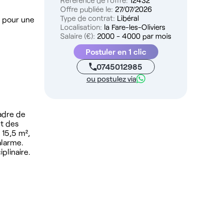
Référence de l'offre:
12432
Offre publiée le:
27/07/2026
Type de contrat:
Libéral
F pour une
Localisation:
la Fare-les-Oliviers
Salaire (€):
2000 - 4000 par mois
Postuler en 1 clic
0745012985
ou postulez via
cadre de
et des
 15,5 m²,
alarme.
plinaire.