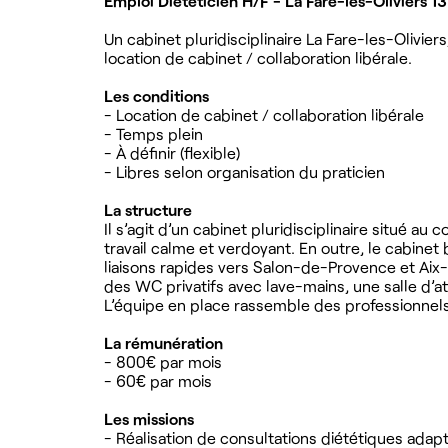
Emploi Diététicien H/F - La Fare-les-Oliviers 13
Un cabinet pluridisciplinaire La Fare-les-Oliv
location de cabinet / collaboration libérale.
Les conditions
- Location de cabinet / collaboration libérale
- Temps plein
- À définir (flexible)
- Libres selon organisation du praticien
La structure
Il s’agit d’un cabinet pluridisciplinaire situé au 
travail calme et verdoyant. En outre, le cabinet 
liaisons rapides vers Salon-de-Provence et Aix
des WC privatifs avec lave-mains, une salle d’a
L’équipe en place rassemble des professionnels 
La rémunération
- 800€ par mois
- 60€ par mois
Les missions
- Réalisation de consultations diététiques adap