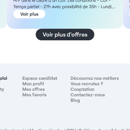
H/F dans le cadre d'un CDI. Les conditions - CDI -
Temps partiel - 27h avec possibilité de 35h - Lundi,
jeudi et vendredi - De 10h à 20h La structure Vous
Voir plus
rejoindrez une structure paramédicale implantée à
,
Lagny-sur-Marne, intervenant auprès d'une
patientèle orientée par leur médecins traitants pour
Voir plus d'offres
des problématiques de surcharge pondérale et de
santé associée. Elle propose un programme
alimentaire sans glucides reposant sur des aliments
hyperprotéinés adaptés à chaque patient et son
volume d'activité est conséquent avec environ 150
patients suivis chaque mois. La rémunération -
Rémunération de 14 € brut par heure - Primes sur
ploi
Espace candidat
Découvrez nos métiers
chiffre d’affaires et sur la vente de produits Les
Mon profil
Vous recrutez ?
ty
Mes offres
Cooptation
missions - Accompagnement centré sur la perte de
Mes favoris
Contactez-nous
poids pour raisons médicales - Réalisation des bilans
Blog
diététiques - Conseil et vente des produits
alimentaires protéinés adaptés au régime - Gestion
des stocks et des ventes de produits protéinés -
Création de contenu et élaboration de recettes -
Participation aux réunions et aux temps d'équipe -