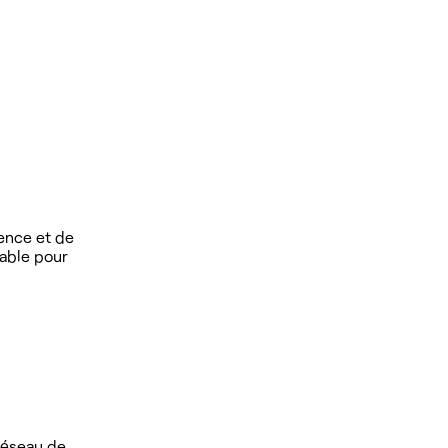
vence et de
éable pour
 réseau de