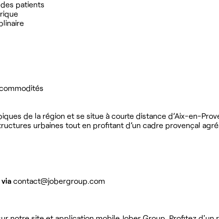
 des patients
rique
plinaire
et commodités
typiques de la région et se situe à courte distance d’Aix-en-Pro
structures urbaines tout en profitant d’un cadre provençal agr
 via
contact@jobergroup.com
r notre site et application mobile Jober Group. Profitez d'un