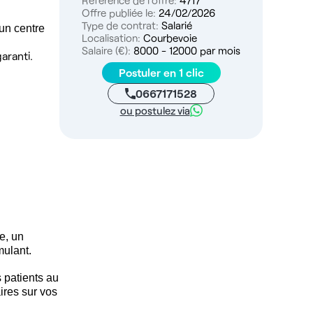
Référence de l'offre:
4717
Offre publiée le:
24/02/2026
Type de contrat:
Salarié
un centre
Localisation:
Courbevoie
Salaire (€):
8000 - 12000 par mois
aranti.
Postuler en 1 clic
0667171528
ou postulez via
e, un
mulant.
s patients au
ires sur vos