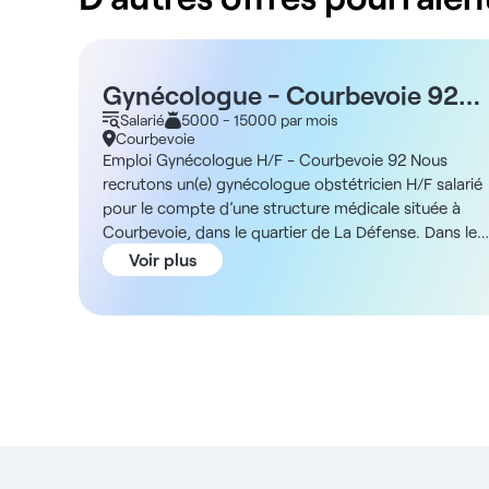
Gynécologue - Courbevoie 92
H/F - Rémunération 35%
Salarié
5000 - 15000 par mois
Courbevoie
Emploi Gynécologue H/F - Courbevoie 92 Nous
recrutons un(e) gynécologue obstétricien H/F salarié
pour le compte d’une structure médicale située à
Courbevoie, dans le quartier de La Défense. Dans le
cadre d’un CDI, vous pourrez choisir d’exercer à
Voir plus
temps plein ou à temps partiel. La structure qui vous
ouvre ses portes se veut moderne et bien équipée,
dotée d'installations de dernière génération. Vous
travaillerez aux côtés d'une équipe de spécialistes
pluridisciplinaire, favorisant un échange enrichissant
de savoirs et d'expertises. Au quotidien, vous
profiterez d’un beau flux de patients, assurant un
planning rempli, tout en étant libéré(e) des
contraintes administratives. Spécialiste des organes