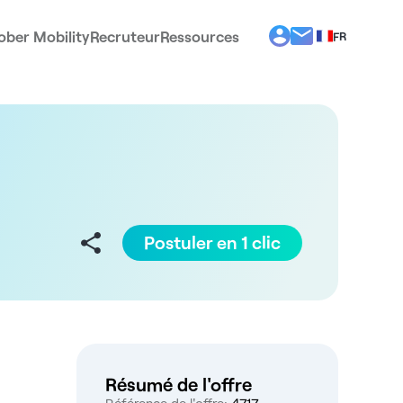
ober Mobility
Recruteur
Ressources
FR
BG
EL
EN
ES
IT
PT
RO
Postuler en 1 clic
Résumé de l'offre