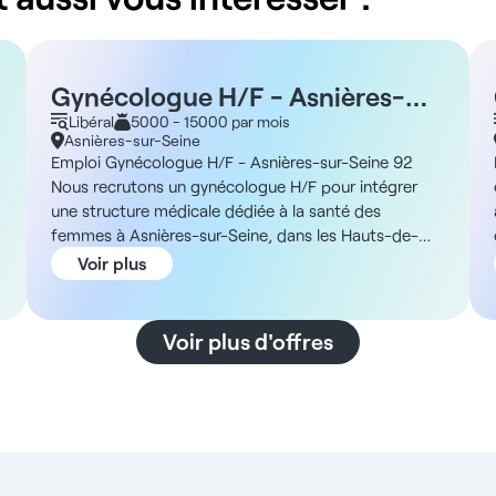
Gynécologue H/F - Asnières-
sur-Seine 92
Libéral
5000 - 15000 par mois
Asnières-sur-Seine
Emploi Gynécologue H/F - Asnières-sur-Seine 92
Nous recrutons un gynécologue H/F pour intégrer
une structure médicale dédiée à la santé des
femmes à Asnières-sur-Seine, dans les Hauts-de-
Seine, dans le cadre d’une collaboration libérale.
Voir plus
Description et missions Au sein d’un environnement
médical innovant et dédié à la santé des femmes,
vous exercerez aux côtés d’autres médecins
Voir plus d'offres
spécialistes et de professionnels du paramédical. Vos
missions seront les suivantes : - Consultations libres
sans temps imposé - Prise en charge globale et
collégiale des patients - Orientation possible vers
d’autres spécialistes au sein de la structure -
Participation au parcours de soins coordonné grâce