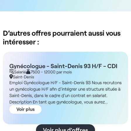
D’autres offres pourraient aussi vous
intéresser :
Gynécologue - Saint-Denis 93 H/F - CDI
Salarié
7500 - 12000 par mois
Saint-Denis
Emploi Gynécologue H/F - Saint-Denis 93 Nous recrutons
un gynécologue H/F afin d’intégrer une structure située à
Saint-Denis, dans le cadre d’un contrat en salariat.
Description En tant que gynécologue, vous aurez
l'opportunité de pratiquer dans un environnement
Voir plus
innovant combinant une approche digitale et physique,
inspirée du modèle suédois. Vous assurerez un suivi
complet des patients tout en bénéficiant d'une grande
Voir plus d'offres