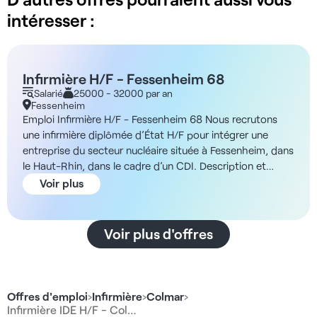
intéresser :
Infirmière H/F - Fessenheim 68
Salarié
25000 - 32000 par an
Fessenheim
Emploi Infirmière H/F - Fessenheim 68 Nous recrutons
une infirmière diplômée d’État H/F pour intégrer une
entreprise du secteur nucléaire située à Fessenheim, dans
le Haut-Rhin, dans le cadre d’un CDI. Description et
missions Dans le cadre de ce poste, vous interviendrez
Voir plus
exclusivement sur des astreintes médicales et
radiologiques réalisées au sein d’une centrale nucléaire en
cours de démantèlement. Vos missions incluent : - La
Voir plus d'offres
gestion des astreintes médicales et d’urgence - La
réalisation d’anthropogammamétries sur le personnel -
La participation mensuelle à une journée de réunion
d’équipe et de maintien des compétences - La
Offres d'emploi
›
Infirmière
›
Colmar
›
disponibilité lors des périodes critiques : soirs, nuits,
Infirmière IDE H/F - Col…