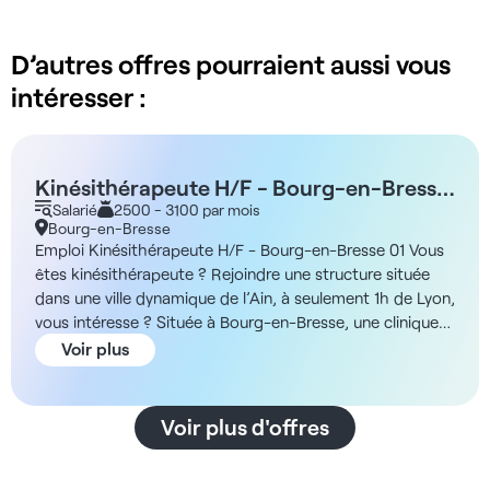
D’autres offres pourraient aussi vous
intéresser :
Kinésithérapeute H/F - Bourg-en-Bresse
01 - 2900€ brut/mois
Salarié
2500 - 3100 par mois
Bourg-en-Bresse
Emploi Kinésithérapeute H/F - Bourg-en-Bresse 01 Vous
êtes kinésithérapeute ? Rejoindre une structure située
dans une ville dynamique de l’Ain, à seulement 1h de Lyon,
vous intéresse ? Située à Bourg-en-Bresse, une clinique
de soins médicaux et de réadaptation (70% gériatrie et
Voir plus
30 polyvalente) recrute un kinésithérapeute H/F.
Spécialisé dans les affections de l’appareil locomoteur et
du système nerveux, cet établissement dispose de lits de
Voir plus d'offres
soins de suite indifférenciés. Il accueille principalement
des patients victimes d’accidents vasculaires cérébraux,
ayant eu recours à des soins chirurgicaux ou de