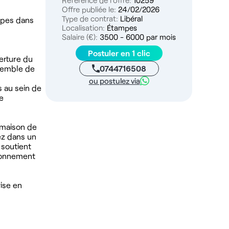
Référence de l'offre:
10259
Offre publiée le:
24/02/2026
Type de contrat:
Libéral
mpes dans
Localisation:
Étampes
Salaire (€):
3500 - 6000 par mois
Postuler en 1 clic
erture du
0744716508
nsemble de
ou postulez via
s au sein de
e
 maison de
ez dans un
 soutient
tionnement
rise en