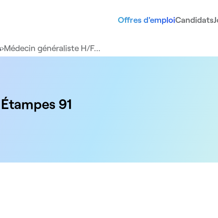
Offres d'emploi
Candidats
J
›
Médecin généraliste H/F…
s
- Étampes 91