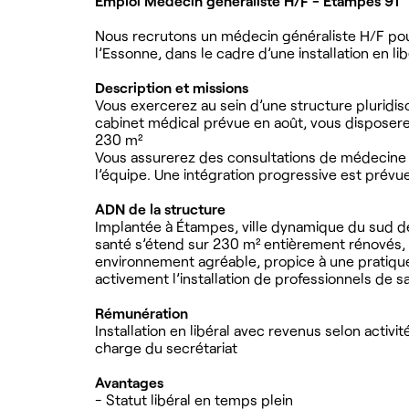
Emploi Médecin généraliste H/F - Étampes 91
Nous recrutons un médecin généraliste H/F pour
l’Essonne, dans le cadre d’une installation en lib
Description et missions
Vous exercerez au sein d’une structure pluridisc
cabinet médical prévue en août, vous disposere
230 m²
Vous assurerez des consultations de médecine g
l’équipe. Une intégration progressive est prév
ADN de la structure
Implantée à Étampes, ville dynamique du sud de 
santé s’étend sur 230 m² entièrement rénovés,
environnement agréable, propice à une pratique
activement l’installation de professionnels de s
Rémunération
Installation en libéral avec revenus selon activ
charge du secrétariat
Avantages
- Statut libéral en temps plein