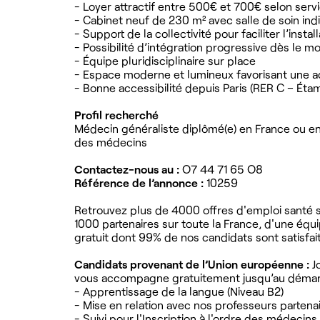
- Loyer attractif entre 500€ et 700€ selon servi
- Cabinet neuf de 230 m² avec salle de soin indi
- Support de la collectivité pour faciliter l’instal
- Possibilité d’intégration progressive dès le mo
- Équipe pluridisciplinaire sur place
- Espace moderne et lumineux favorisant une ac
- Bonne accessibilité depuis Paris (RER C – Éta
Profil recherché
Médecin généraliste diplômé(e) en France ou en U
des médecins
Contactez-nous au :
O7 44 71 65 O8
Référence de l’annonce :
10259
Retrouvez plus de 4000 offres d'emploi santé su
1000 partenaires sur toute la France, d'une équ
gratuit dont 99% de nos candidats sont satisfai
Candidats provenant de l’Union européenne :
J
vous accompagne gratuitement jusqu’au démarr
- Apprentissage de la langue (Niveau B2)
- Mise en relation avec nos professeurs partena
- Suivi pour l'Inscription à l'ordre des médecins