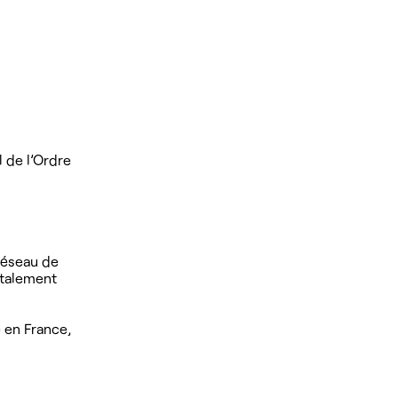
l de l’Ordre
 réseau de
otalement
 en France,