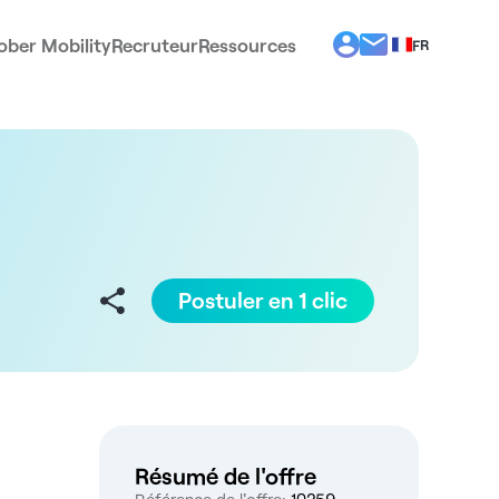
ober Mobility
Recruteur
Ressources
FR
BG
EL
EN
ES
IT
PT
RO
Postuler en 1 clic
Résumé de l'offre