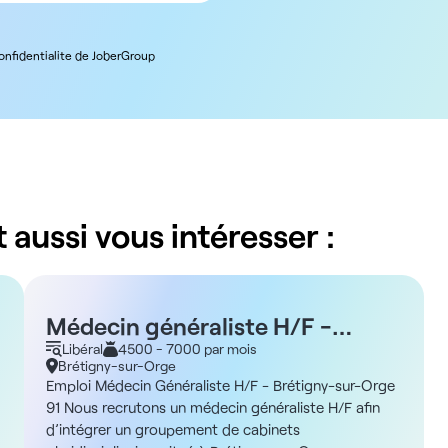
confidentialite de JoberGroup
 aussi vous intéresser :
Médecin généraliste H/F -
Brétigny-sur-Orge 91 - Libéral
Libéral
4500 - 7000 par mois
Brétigny-sur-Orge
Emploi Médecin Généraliste H/F - Brétigny-sur-Orge
91 Nous recrutons un médecin généraliste H/F afin
d’intégrer un groupement de cabinets