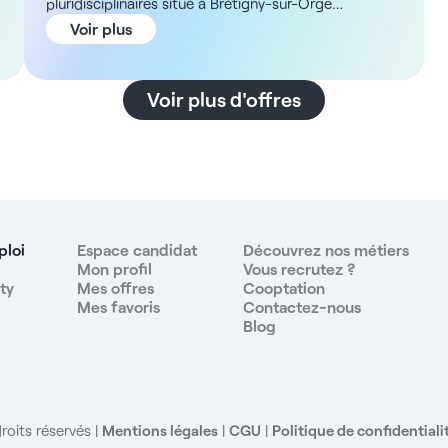
pluridisciplinaires situé à Brétigny-sur-Orge
z
(Essonne), dans le cadre d'une collaboration libérale.
Voir plus
Description En tant que médecin généraliste, vous
exercerez dans un cabinet moderne et spacieux dans
des infrastructures toutes neuves. Vous bénéficierez
Voir plus d'offres
d'un flux important de potentiels patients grâce à la
proximité avec un laboratoire d'analyses, une
pharmacie, une crèche et un lycée. Vous aurez à
votre disposition un cabinet lumineux de 10 à 12 m².
.
La gestion administrative est entièrement prise en
charge par le secrétariat, vous permettant ainsi de
vous concentrer sur vos consultations. ADN de la
ploi
Espace candidat
Découvrez nos métiers
structure L'entité, qui ouvrira en octobre, est un
Mon profil
Vous recrutez ?
ty
Mes offres
Cooptation
établissement de 400 m² conçu pour offrir un cadre
Mes favoris
Contactez-nous
de travail luxueux et moderne. Il comprend : - 4
Blog
cabinets médicaux spacieux et lumineux - 6 fauteuils
dentaires et 1 bloc opératoire - 2 salles d'attente
confortables - Ouverture du lundi au vendredi, ainsi
que le dimanche de 9h à 19h Rémunération La
rétrocession est à définir selon le profil du médecin
roits réservés
Mentions légales
|
CGU
|
Politique de confidentiali
lors de l'entretien. Avantages - Statut libéral avec