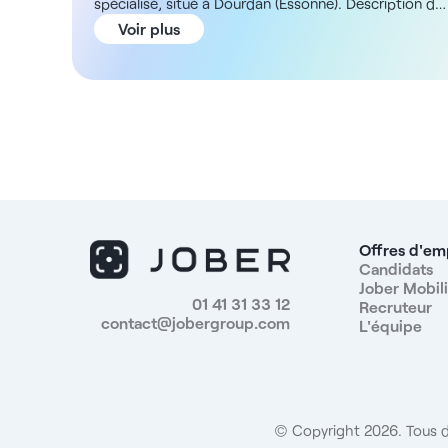
spécialisé, situé à Dourdan (Essonne). Description du
poste Dans ce centre en pleine expansion, vous aure
Voir plus
un rôle clé de médecin coordinateur. Votre mission
sera d’effectuer des consultations générales et
d’analyser l’état de santé global du patient afin
d’identifier d’éventuels besoins en spécialité. Grâce à
un questionnaire renseigné en amont et assisté par
une IA, vous disposerez d’un historique structuré
pour affiner vos diagnostics et proposer une
orientation vers les spécialistes internes si nécessaire
ADN de la structure D’abord spécialisé dans la
médecine de la femme, le centre a diversifié ses
Offres d'em
activités et place désormais les médecins
Candidats
Jober Mobili
généralistes au centre du parcours de soins. Cette
01 41 31 33 12
Recruteur
approche permet une meilleure détection des
contact@jobergroup.com
L'équipe
pathologies, offrant aux patients un suivi plus
approfondi et une prise en charge adaptée.
L’établissement est modernisé, équipé d’outils d’aide
à la décision, et favorise une collaboration étroite
entre les spécialistes pour optimiser les parcours de
© Copyright 2026. Tous d
soins. Rémunération Rétrocession au pourcentage