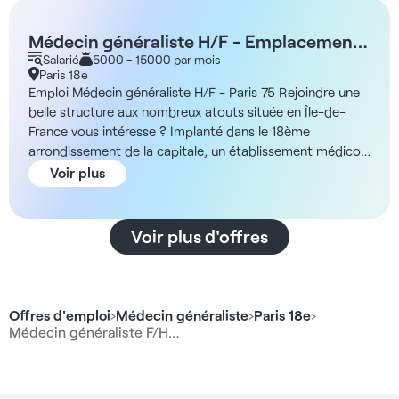
Médecin généraliste H/F - Emplacement
à potentiel - Parking ou Ligne 13 - Paris
Salarié
5000 - 15000 par mois
Paris 18e
75018
Emploi Médecin généraliste H/F - Paris 75 Rejoindre une
belle structure aux nombreux atouts située en Île-de-
France vous intéresse ? Implanté dans le 18ème
arrondissement de la capitale, un établissement médico-
dentaire recherche un médecin généraliste H/F pour
Voir plus
compléter ses effectifs. L'équipe du centre est déjà
composée de dermatologues, de kinésithérapeutes et
de dentistes, permettant un partage de connaissances
Voir plus d'offres
conséquent. Les praticiens y partagent une déontologie
basée sur le respect, la clairvoyance et l'entente, aussi
bien vis-à-vis des patients qu'en interne. Cette structure
pluridisciplinaire est précédée d'une réputation solide de
Offres d'emploi
›
Médecin généraliste
›
Paris 18e
›
par son ancienneté (fondée dans les années 60), et reste
Médecin généraliste F/H…
forte d'une patientèle en croissance constante. Pour
votre futur exercice, vous aurez la possibilité de
téléconsulter, et profiterez de différents moyens pour