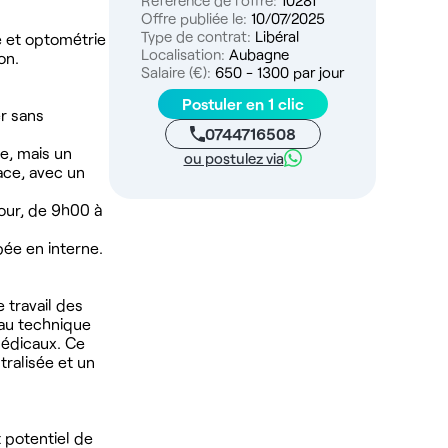
Référence de l'offre:
10281
Offre publiée le:
10/07/2025
Type de contrat:
Libéral
e et optométrie
Localisation:
Aubagne
on.
Salaire (€):
650 - 1300 par jour
Postuler en 1 clic
r sans
0744716508
re, mais un
ou postulez via
lace, avec un
our, de 9h00 à
pée en interne.
 travail des
teau technique
 médicaux. Ce
ralisée et un
t potentiel de