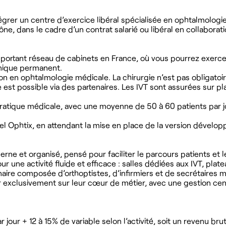
rer un centre d’exercice libéral spécialisée en ophtalmologi
 dans le cadre d’un contrat salarié ou libéral en collaborati
mportant réseau de cabinets en France, où vous pourrez exerce
hnique permanent.
on en ophtalmologie médicale. La chirurgie n’est pas obligatoi
e est possible via des partenaires. Les IVT sont assurées sur p
pratique médicale, avec une moyenne de 50 à 60 patients par j
el Ophtix, en attendant la mise en place de la version dévelop
ne et organisé, pensé pour faciliter le parcours patients et le
ur une activité fluide et efficace : salles dédiées aux IVT, pla
linaire composée d’orthoptistes, d’infirmiers et de secrétaires
xclusivement sur leur cœur de métier, avec une gestion cent
 jour + 12 à 15% de variable selon l’activité, soit un revenu bru