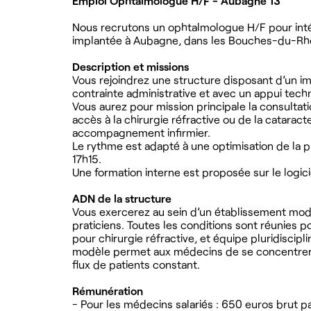
Emploi Ophtalmologue H/F - Aubagne 13
Nous recrutons un ophtalmologue H/F pour intég
implantée à Aubagne, dans les Bouches-du-Rhône,
Description et missions
Vous rejoindrez une structure disposant d’un i
contrainte administrative et avec un appui tec
Vous aurez pour mission principale la consultati
accès à la chirurgie réfractive ou de la cataract
accompagnement infirmier.
Le rythme est adapté à une optimisation de la 
17h15.
Une formation interne est proposée sur le logici
ADN de la structure
Vous exercerez au sein d’un établissement moder
praticiens. Toutes les conditions sont réunies po
pour chirurgie réfractive, et équipe pluridiscip
modèle permet aux médecins de se concentrer e
flux de patients constant.
Rémunération
- Pour les médecins salariés : 650 euros brut par