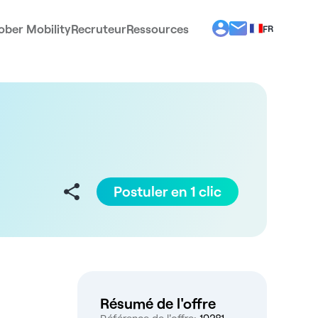
ober Mobility
Recruteur
Ressources
FR
BG
EL
EN
ES
IT
PT
RO
Postuler en 1 clic
Résumé de l'offre