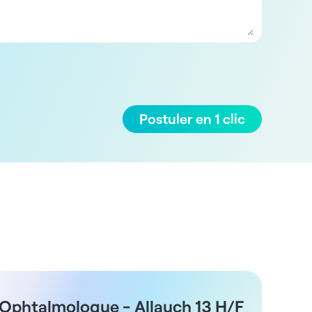
Postuler en 1 clic
Ophtalmologue - Allauch 13 H/F
Ofta