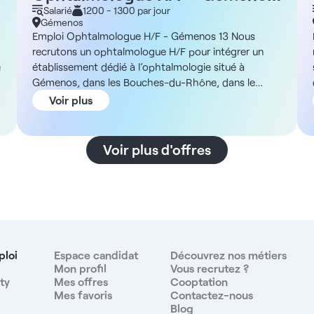
13
Salarié
1200 - 1300 par jour
Gémenos
Emploi Ophtalmologue H/F - Gémenos 13 Nous
recrutons un ophtalmologue H/F pour intégrer un
e
établissement dédié à l’ophtalmologie situé à
Gémenos, dans les Bouches-du-Rhône, dans le
cadre d’un contrat salarié ou d’une collaboration
Voir plus
libérale. Description et missions Vous exercerez au
sein d’une structure pensée pour optimiser la qualité
s
des soins et le confort de travail des praticiens. Vous
Voir plus d'offres
serez en charge de la consultation en ophtalmologie
r
médicale, avec la possibilité, selon vos préférences,
de réaliser des IVT sur place. Un accompagnement
infirmier est prévu pour vous permettre de vous
concentrer exclusivement sur votre activité clinique.
Une activité chirurgicale (réfractive ou cataracte) est
envisageable grâce à un réseau de partenaires.
ploi
Espace candidat
Découvrez nos métiers
L’organisation du temps de travail est adaptée pour
Mon profil
Vous recrutez ?
ty
Mes offres
Cooptation
garantir un équilibre entre performance médicale et
Mes favoris
Contactez-nous
qualité de vie, avec un rythme allant de 50 à 60
Blog
patients par jour sur une amplitude horaire de 9h00