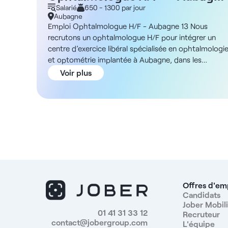
13
Salarié
650 - 1300 par jour
Aubagne
Emploi Ophtalmologue H/F - Aubagne 13 Nous
recrutons un ophtalmologue H/F pour intégrer un
centre d’exercice libéral spécialisée en ophtalmologi
et optométrie implantée à Aubagne, dans les
Bouches-du-Rhône, dans le cadre d’un contrat
Voir plus
salarié ou libéral en collaboration. Description et
missions Vous rejoindrez une structure disposant
d’un important réseau de cabinets en France, où vou
pourrez exercer sans contrainte administrative et
avec un appui technique permanent. Vous aurez pou
mission principale la consultation en ophtalmologie
médicale. La chirurgie n’est pas obligatoire, mais un
accès à la chirurgie réfractive ou de la cataracte est
possible via des partenaires. Les IVT sont assurées
sur place, avec un accompagnement infirmier. Le
Offres d'em
rythme est adapté à une optimisation de la pratique
Candidats
Jober Mobili
médicale, avec une moyenne de 50 à 60 patients par
01 41 31 33 12
Recruteur
jour, de 9h00 à 17h15. Une formation interne est
contact@jobergroup.com
L'équipe
proposée sur le logiciel Ophtix, en attendant la mise