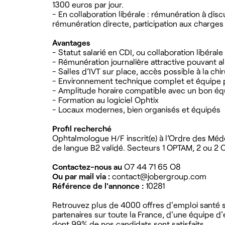
1300 euros par jour.
- En collaboration libérale : rémunération à dis
rémunération directe, participation aux charges 
Avantages
- Statut salarié en CDI, ou collaboration libérale
- Rémunération journalière attractive pouvant al
- Salles d’IVT sur place, accès possible à la chir
- Environnement technique complet et équipe p
- Amplitude horaire compatible avec un bon équ
- Formation au logiciel Ophtix
- Locaux modernes, bien organisés et équipés
Profil recherché
Ophtalmologue H/F inscrit(e) à l’Ordre des Méde
de langue B2 validé. Secteurs 1 OPTAM, 2 ou 2 OP
Contactez-nous au
O7 44 71 65 O8
Ou par mail via :
contact@jobergroup.com
Référence de l'annonce :
10281
Retrouvez plus de 4000 offres d'emploi santé su
partenaires sur toute la France, d'une équipe d
dont 99% de nos candidats sont satisfaits.