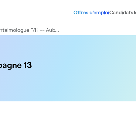
Offres d'emploi
Candidats
J
htalmologue F/H -- Aub…
bagne 13