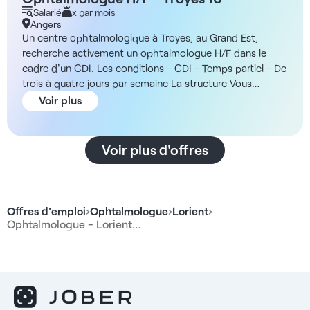
Salarié
x par mois
Angers
Un centre ophtalmologique à Troyes, au Grand Est,
recherche activement un ophtalmologue H/F dans le
cadre d'un CDI. Les conditions - CDI - Temps partiel - De
trois à quatre jours par semaine La structure Vous
intégrerez un centre ophtalmologique situé à Troyes,
Voir plus
offrant des cabinets de consultation optimisés et un
plateau technique performant. La structure dispose d'un
secrétariat dédié et d'un accompagnement paramédical
Voir plus d'offres
destiné à faciliter votre activité clinique. De plus, vous
bénéficierez d'une grande autonomie dans l'organisation
de votre planning et du nombre de patients reçus, tout
en travaillant en collaboration avec une équipe
Offres d'emploi
›
Ophtalmologue
›
Lorient
›
d'orthoptistes et d'administratif. La rémunération -
Ophtalmologue - Lorient…
Rémunération de 31% net du chiffre d’affaires Les
missions - Consultation ophtalmologique générale et
spécialisée - Réalisation et interprétation des examens
complémentaires - Prise en charge thérapeutique et
orientation vers la chirurgie si nécessaire - Collaboration