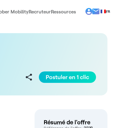
ober Mobility
Recruteur
Ressources
FR
BG
EL
EN
ES
IT
PT
RO
Postuler en 1 clic
Résumé de l'offre