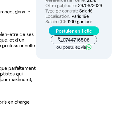
Référence de l'offre:
2278
Offre publiée le:
29/06/2026
Type de contrat:
Salarié
rance, dans le
Localisation:
Paris 19e
Salaire (€):
1100 par jour
Postuler en 1 clic
bien-être de ses
0744716508
que, et d’un
 professionnelle
ou postulez via
que parfaitement
ptistes qui
 jour maximum),
pris en charge