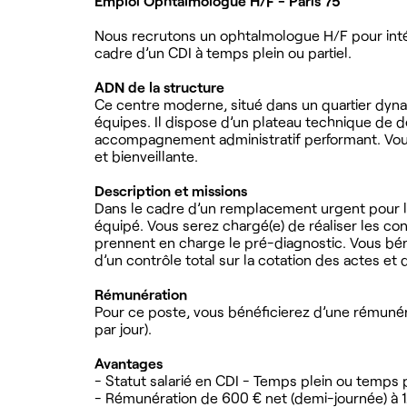
Emploi Ophtalmologue H/F - Paris 75
Nous recrutons un ophtalmologue H/F pour intég
cadre d’un CDI à temps plein ou partiel.
ADN de la structure
Ce centre moderne, situé dans un quartier dynam
équipes. Il dispose d’un plateau technique de 
accompagnement administratif performant. Vous
et bienveillante.
Description et missions
Dans le cadre d’un remplacement urgent pour 
équipé. Vous serez chargé(e) de réaliser les co
prennent en charge le pré-diagnostic. Vous béné
d’un contrôle total sur la cotation des actes et
Rémunération
Pour ce poste, vous bénéficierez d’une rémunéra
par jour).
Avantages
- Statut salarié en CDI - Temps plein ou temps p
- Rémunération de 600 € net (demi-journée) à 1