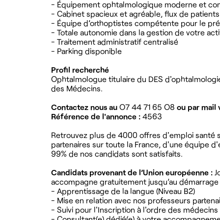
- Équipement ophtalmologique moderne et co
- Cabinet spacieux et agréable, flux de patients
- Équipe d’orthoptistes compétente pour le pr
- Totale autonomie dans la gestion de votre acti
- Traitement administratif centralisé
- Parking disponible
Profil recherché
Ophtalmologue titulaire du DES d'ophtalmologie e
des Médecins.
Contactez nous au
O7 44 71 65 O8
ou par mail 
Référence de l'annonce :
4563
Retrouvez plus de 4000 offres d'emploi santé su
partenaires sur toute la France, d'une équipe d
99% de nos candidats sont satisfaits.
Candidats provenant de l’Union européenne :
Jo
accompagne gratuitement jusqu’au démarrage de
- Apprentissage de la langue (Niveau B2)
- Mise en relation avec nos professeurs partena
- Suivi pour l'Inscription à l'ordre des médecins
- Consultant(e) dédié(e) à votre accompagnem