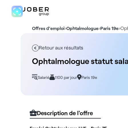
›
›
›
Oph
Offres d'emploi
Ophtalmologue
Paris 19e
Retour aux résultats
Ophtalmologue statut salar
Salarié
1100 par jour
Paris 19e
Description de l'offre