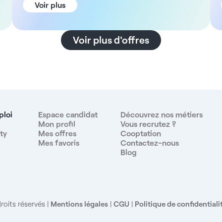
graduados en optometría. Forme parte de una
Voir plus
estructura en la que el número de pacientes es
limitado para el confort de su trabajo. La ética y la
deontología serán los pilares de su actividad ! Las
Voir plus d'offres
ventajas del puesto:- Trabajo como asalariado en
contrato indefinido (de 1 a 5 dias a la semana) -
Sueldo mínimo garantizado de 1200€ a 1500€ netos
al día.- La remuneración no está condicionada a un
mínimo de pacientes.- Afluencia de pacientes
controlada (número de pacientes diarios limitados)-
Total libertad de planning y de actividad.- Acceso al
ploi
Espace candidat
Découvrez nos métiers
expediente de cada paciente.- Total control de las
Mon profil
Vous recrutez ?
ty
Mes offres
Cooptation
cotizaciones de las intervenciones médicas.-
Mes favoris
Contactez-nous
Contará con el apoyo de varios graduados
Blog
optometristas.- Gestión administrativa de su
actividad asegurada por una secretaria.- Ambiente
de trabajo convivial y agradable.- Material de última
generación (OCT, lámpara de hendidura digital,
campo visual, autorefractómetro, sala para
roits réservés
Mentions légales
|
CGU
|
Politique de confidentiali
inyecciones intravítreas...)Actividades quirúrgicas:
posibilidad de efectuar cirugías en una clínica