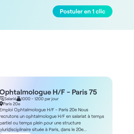
Postuler en 1 clic
Ophtalmologue H/F - Paris 75
Opht
Salarié
1000 - 1200 par jour
Salar
Paris 20e
Paris 
Emploi Ophtalmologue H/F - Paris 20e Nous
Emploi 
recrutons un ophtalmologue H/F en salariat à temps
un opht
partiel ou temps plein pour une structure
santé s
pluridisciplinaire située à Paris, dans le 20e
le cadr