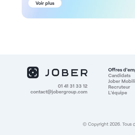
temps plein ou temps partiel. Description En tant
Voir plus
qu'ophtalmologue, vous intégrerez une équipe
dynamique et diversifiée. Vous exercerez votre
activité de manière autonome tout en collaborant
avec des spécialistes de différents domaines dans un
environnement moderne favorisant le partage des
compétences. Dans un souci constant de respect
déontologique, vous aurez l'assurance d'un flux de
patients maîtrisé, ainsi qu'un total contrôle sur la
cotation de vos actes. ADN de la structure Situé au
cœur du 19e arrondissement de Paris, le centre
Offres d'em
s’étend sur 1 485 m². La structure propose une offre
Candidats
Jober Mobili
de soins complète, alliant dentaire, médical, imagerie
01 41 31 33 12
Recruteur
et prélèvements infirmiers. Elle intègre une équipe de
contact@jobergroup.com
L'équipe
113 salariés, dont : - 15 médecins généralistes - 20
spécialistes - 24 chirurgiens-dentistes Rémunération
Pour ce poste, vous bénéficierez d'une rémunération
de 42,9% du chiffre d'affaires brut mensuel (incluant
les congés payés) avec un minimum garanti
© Copyright 2026. Tous d
Avantages - Avantages sociaux - Bonne mutuelle
d'entreprise - Structure moderne et bien équipée -