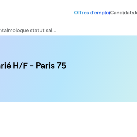
Offres d'emploi
Candidats
J
talmologue statut sal…
ié H/F - Paris 75