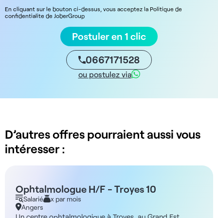
En cliquant sur le bouton ci-dessus, vous acceptez la Politique de
confidentialite de JoberGroup
Postuler en 1 clic
0667171528
ou postulez via
D’autres offres pourraient aussi vous
intéresser :
Ophtalmologue H/F - Troyes 10
Salarié
x par mois
Angers
Un centre ophtalmologique à Troyes, au Grand Est,