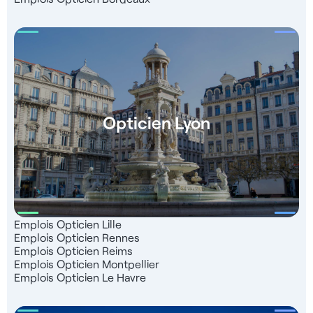
d'une équipe d'experts du recrutement à votre écoute et
d'un service totalement gratuit dont 99% de nos candidats
sont satisfaits.
Opticien Lyon
Emplois Opticien Lille
Emplois Opticien Rennes
Emplois Opticien Reims
Emplois Opticien Montpellier
Emplois Opticien Le Havre