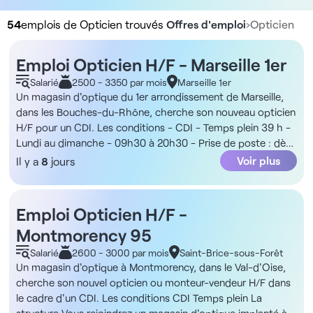
54
emplois de Opticien trouvés
Offres d'emploi
›
Opticien
Emploi Opticien H/F - Marseille 1er
Salarié
2500 - 3350 par mois
Marseille 1er
Un magasin d'optique du 1er arrondissement de Marseille,
dans les Bouches-du-Rhône, cherche son nouveau opticien
H/F pour un CDI. Les conditions - CDI - Temps plein 39 h -
Lundi au dimanche - 09h30 à 20h30 - Prise de poste : dès
que possible La structure Vous rejoindrez une enseigne
Voir plus
Il y a
8
jours
d'optique axée sur l'accessibilité, la rapidité de prise en
charge et un fort volume de clientèle. De plus, les équipes
sont composées d'opticiens diplômés et de conseillers
Emploi Opticien H/F -
optiques et travaillent selon un parcours client structuré
Montmorency 95
incluant conseil, examen de vue, choix de monture, vente et
suivi. La rémunération - 2 500€ à 3 350€ brut/mois +
Salarié
2600 - 3000 par mois
Saint-Brice-sous-Forêt
variable Les missions - Accueil et conseil client - Vente
Un magasin d'optique à Montmorency, dans le Val-d'Oise,
d'équipements optiques - Prise de mesures et adaptation
cherche son nouvel opticien ou monteur-vendeur H/F dans
des montures - Conseil sur les montures, verres et
le cadre d'un CDI. Les conditions CDI Temps plein La
traitements - Réalisation d'examens de vue à l'aide des