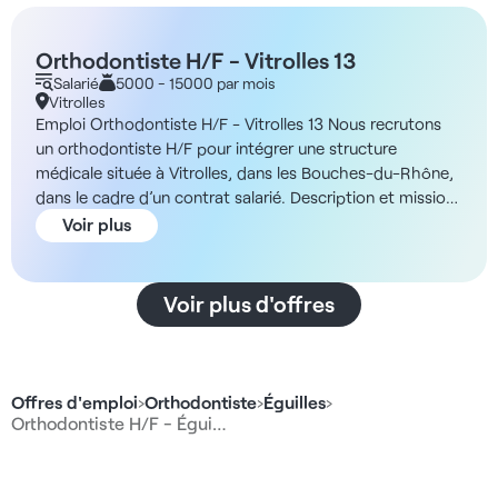
Orthodontiste H/F - Vitrolles 13
Salarié
5000 - 15000 par mois
Vitrolles
Emploi Orthodontiste H/F - Vitrolles 13 Nous recrutons
un orthodontiste H/F pour intégrer une structure
médicale située à Vitrolles, dans les Bouches-du-Rhône,
dans le cadre d’un contrat salarié. Description et missions
Dans le cadre d’une création de poste, vous serez en
Voir plus
charge de développer l’activité d’orthodontie au sein de
ce centre médical ouvert depuis 2019. Vous aurez pour
missions principales : - La prise en charge des patients
Voir plus d'offres
en orthodontie, du diagnostic jusqu’au suivi - La
réalisation des plans de traitement personnalisés - La
collaboration avec les assistantes dentaires et l'équipe
administrative sur place - La participation au
Offres d'emploi
›
Orthodontiste
›
Éguilles
›
développement de l'activité au sein du centre Le centre
Orthodontiste H/F - Égui…
est actuellement ouvert du lundi au jeudi et dispose de
deux fauteuils ainsi qu'une salle de chirurgie. Une
extension est prévue à l'étage afin d’accompagner la