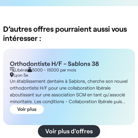
D’autres offres pourraient aussi vous
intéresser :
Orthodontiste H/F - Sablons 38
Libéral
5000 - 15000 par mois
Lyon 5e
Un établissement dentaire à Sablons, cherche son nouvel
orthodontiste H/F pour une collaboration libérale
aboutissant sur une association SCM en tant qu'associé
minoritaire. Les conditions - Collaboration libérale puis
association minoritaire - Temps plein ou temps partiel La
Voir plus
structure Il s’agit d’un grand cabinet neuf de 800 m2
situé au sein d’un pôle de santé pluridisciplinaire
regroupant cardiologie, kinésithérapie, ostéopathie et
Voir plus d'offres
soins dentaires. En outre, les locaux sont facilement