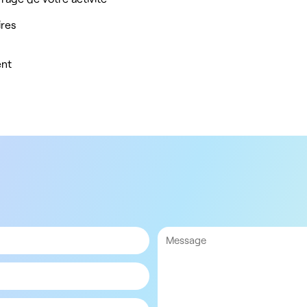
ires
ent