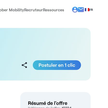
ober Mobility
Recruteur
Ressources
FR
BG
EL
EN
ES
IT
PT
RO
Postuler en 1 clic
Résumé de l'offre