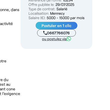
Référence de l'offre:
10234
Offre publiée le:
29/07/2025
Type de contrat:
Salarié
sonne, dans
Localisation:
Mennecy
Salaire (€):
5000 - 15000 par mois
activité
Postuler en 1 clic
0667766076
ou postulez via
otre
re du
est au
uant cone
t l’exigence