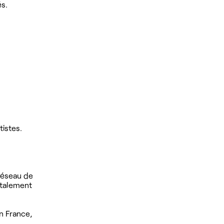
és.
tistes.
 réseau de
otalement
n France,