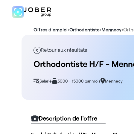
›
›
›
Orth
Offres d'emploi
Orthodontiste
Mennecy
Retour aux résultats
Orthodontiste H/F - Menn
Salarié
5000 - 15000 par mois
Mennecy
Description de l'offre