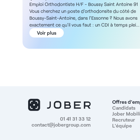
Emploi Orthodontiste H/F - Boussy Saint Antoine 91
Vous cherchez un poste d'orthodonsite du côté de
Boussy-Saint-Antoine, dans l'Essonne ? Nous avons
exactement ce qu'il vous faut : un CDI à temps plein
ou partiel au sein d'un pôle de santé pluridisciplinaire.
Voir plus
ADN de la structure Vous rejoindrez un établissement
bien implanté dans la commune et regroupant
kinésithérapeutes, psychologues et ostéopathes. La
partie dentaire occupe 80 m² sur un étage d'un
bâtiment sur deux niveaux, avec deux praticiens déjà
en place. En outre, l'équipement technique
comprend un radiographie panoramique, un scanner,
une téléradiographie de profil et des fauteuils Adec.
Description et missions La structure recherche des
praticiens sur des formats compatibles avec
Offres d'em
l'organisation actuelle. Vos missions principales
Candidats
Jober Mobili
seront : - Assurer des soins adaptés à votre
01 41 31 33 12
Recruteur
spécialité au sein d'une équipe pluridisciplinaire -
contact@jobergroup.com
L'équipe
Travailler en collaboration avec les praticiens
présents À noter que le poste est à pourvoir à temps