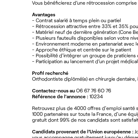
Vous bénéficierez d’une rétrocession comprise e
Avantages
- Contrat salarié à temps plein ou partiel
- Rétrocession attractive entre 33% et 35% pour
- Matériel neuf de dernière génération (Cone Be
- Plusieurs fauteuils disponibles selon votre niv
- Environnement moderne en partenariat avec le
- Approche éthique et centrée sur le patient
- Possibilité d'intégrer un groupe de praticien
- Participation au lancement d’un projet médical
Profil recherché
Orthodontiste diplômé(e) en chirurgie dentaire, i
Contactez-nous au
O6 67 76 6O 76
Référence de l'annonce :
10234
Retrouvez plus de 4000 offres d'emploi santé su
1000 partenaires sur toute la France, d'une équ
gratuit dont 99% de nos candidats sont satisfait
Candidats provenant de l’Union européenne :
Jo
vous accompagne gratuitement jusqu’au démarr