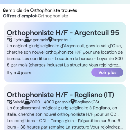
8
emplois de Orthophoniste trouvés
Offres d'emploi
›
Orthophoniste
Orthophoniste H/F - Argenteuil 95
Libéral
x par mois
Argenteuil
Un cabinet pluridisciplinaire d'Argenteuil, dans le Val-d'Oise,
cherche son nouvel orthophoniste H/F pour une location de
bureau. Les conditions - Location de bureau - Loyer de 800
€ par mois (charges incluses) La structure Vous rejoindrez
un cabinet pluridisciplinaire à Argenteuil, dans le Val-d'Oise.
Voir plus
Il y a
4
jours
Le bureau de 14 m² privatif se situe au rez-de-chaussée,
avec accès PMR, et est meublé et entièrement
personnalisable. L'établissement dispose encore d'espaces
Orthophoniste H/F - Rogliano (IT)
communs soignés comprenant une salle d'attente, une
Salarié
2000 - 4000 par mois
Rogliano (CS)
cuisine et une cour extérieure et son équipe regroupe des
Un établissement médical pluridisciplinaire à Rogliano, en
psychologues, des psychomotriciennes, un ostéopathe et
Italie, cherche son nouvel orthophoniste H/F pour un CDI.
une infirmière, permettant des échanges interprofessionnels
Les conditions - CDI - Temps plein - Répartition sur 5 ou 6
et des orientations de patients. Les missions - Réalisation
jours - 38 heures par semaine La structure Vous rejoindrez
d'évaluations et bilans orthophoniques - Mise en place et