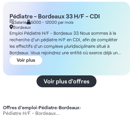
Pédiatre - Bordeaux 33 H/F - CDI
Salarié
5000 - 12000 par mois
Bordeaux
Emploi Pédiatre H/F - Bordeaux 33 Nous sommes à la
recherche d'un pédiatre H/F en CDI, afin de compléter
les effectifs d'un complexe pluridisciplinaire situé à
Bordeaux. Vous rejoindrez une entité où exerce déjà un
médecin généraliste, un angiologue et d'autres
Voir plus
professions du médical. Un confrère médecin déjà en
place saura vous aiguiller au mieux pour bien démarrer
cette nouvelle activité. Vous n'aurez pas à gérer de
Voir plus d'offres
tâches administratives et rejoindrez un réseau français en
plein essor, ayant une proposition professionnelle inédite
et pensée pour les praticiens (notamment par des
contrats de travail sécurisant, et des espaces exaltant).
Offres d'emploi
›
Pédiatre
›
Bordeaux
›
De plus, vous profiterez de formations totalement prises
Pédiatre H/F - Bordeaux…
en charge par l'établissement, afin d'augmenter l'offre de
soins aux patients. Cette structure de médecine générale
et spécialisée, se situe au cœur du centre-ville, à deux