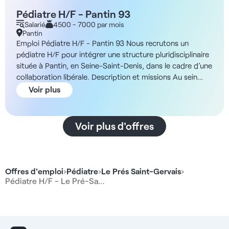
Pédiatre H/F - Pantin 93
Salarié
4500 - 7000 par mois
Pantin
Emploi Pédiatre H/F - Pantin 93 Nous recrutons un
pédiatre H/F pour intégrer une structure pluridisciplinaire
située à Pantin, en Seine-Saint-Denis, dans le cadre d’une
collaboration libérale. Description et missions Au sein
d’un établissement dynamique, vous assurerez des
Voir plus
consultations pédiatriques de proximité, en lien avec les
autres spécialités du centre. Vous participerez
notamment à : - La prise en charge globale des enfants,
Voir plus d'offres
du nourrisson à l’adolescent - Le suivi du développement
et de la croissance - La prévention et la gestion des
pathologies infantiles courantes - La coordination avec
les autres praticiens du centre, notamment en
Offres d'emploi
›
Pédiatre
›
Le Prés Saint-Gervais
›
gynécologie et médecine du sommeil - Le
Pédiatre H/F - Le Pré-Sa…
développement de votre activité selon vos domaines
d’intérêt La structure est ouverte aux propositions
d’évolution et accompagne les praticiens dans la mise en
place de nouveaux services. ADN de la structure Cette