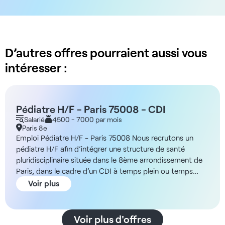
D’autres offres pourraient aussi vous
intéresser :
Pédiatre H/F - Paris 75008 - CDI
Salarié
4500 - 7000 par mois
Paris 8e
Emploi Pédiatre H/F - Paris 75008 Nous recrutons un
pédiatre H/F afin d’intégrer une structure de santé
pluridisciplinaire située dans le 8ème arrondissement de
Paris, dans le cadre d’un CDI à temps plein ou temps
partiel. Description En tant que pédiatre, vous intégrerez
Voir plus
une équipe dynamique et diversifiée. Vous exercerez
votre activité de manière autonome tout en collaborant
avec des spécialistes de différents domaines dans un
Voir plus d'offres