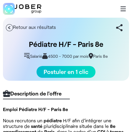
Retour aux résultats
Pédiatre H/F - Paris 8e
Salarié
4500 - 7000 par mois
Paris 8e
Postuler en 1 clic
Description de l'offre
Emploi Pédiatre H/F - Paris 8e
Nous recrutons un
pédiatre
H/F afin d’intégrer une
structure de
santé
pluridisciplinaire située dans le
8e
arrondissement
de
Paris
, dans le cadre d’un
CDI
à
temps