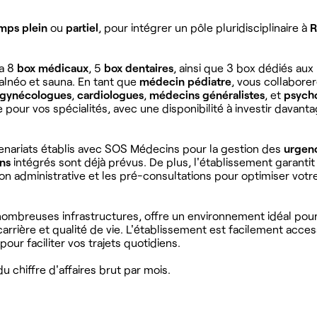
mps plein
ou
partiel
, pour intégrer un pôle pluridisciplinaire à
R
ra 8
box médicaux
, 5
box dentaires
, ainsi que 3 box dédiés aux
alnéo et sauna. En tant que
médecin pédiatre
, vous collabore
gynécologues
,
cardiologues
,
médecins généralistes
, et
psych
 pour vos spécialités, avec une disponibilité à investir davanta
rtenariats établis avec SOS Médecins pour la gestion des
urgen
ins
intégrés sont déjà prévus. De plus, l'établissement garantit
n administrative et les pré-consultations pour optimiser vot
ombreuses infrastructures, offre un environnement idéal pour
rrière et qualité de vie. L'établissement est facilement acces
our faciliter vos trajets quotidiens.
 chiffre d'affaires brut par mois.