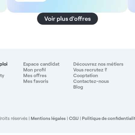
au sein d'un centre de santé pluridisciplinaire
disposant de 6 box médicaux. L'équipe actuelle
à
comprend un médecin généraliste, une sage-femme
Voir plus d'offres
et un podologue, offrant un environnement de travail
collaboratif et interdisciplinaire. La structure est
implantée en zone urbaine à proximité de Paris, ce
qui permet de concilier activité professionnelle
soutenue et accès rapide aux commodités. L'accueil
des patients est organisé de manière professionnelle
avec un secrétariat dédié à la gestion administrative
ploi
Espace candidat
Découvrez nos métiers
et à la facturation Description et missions Vos
Mon profil
Vous recrutez ?
ty
Mes offres
Cooptation
missions principales seront les suivantes - Assurer
Mes favoris
Contactez-nous
des consultations pédiatriques courantes et le suivi
Blog
de la croissance et du développement - Réaliser le
suivi des nourrissons et des enfants, incluant les
bilans de santé et le suivi vaccinal - Collaborer
étroitement avec les autres praticiens du centre pour
une prise en charge globale des patients - Participer
roits réservés
Mentions légales
|
CGU
|
Politique de confidentiali
à l'organisation des plages de consultation entre 8h
et 20h - Utiliser la plateforme Doctolib Médecin pour