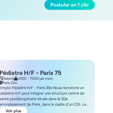
Postuler en 1 clic
Pédiatre H/F - Paris 75
Pédi
Salarié
4500 - 7000 par mois
Salar
Paris 20e
Paris 
Emploi Pédiatre H/F - Paris 20e Nous recrutons un
Emploi 
pédiatre H/F pour intégrer une structure centre de
pédiatr
santé pluridisciplinaire située dans le 20e
médico-
arrondissement de Paris, dans le cadre d'un CDI. Les
Paris. 
conditions - CDI - Temps plein ou temps partiel -
actuell
Voir plus
Voi