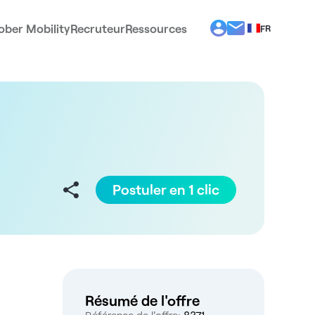
ober Mobility
Recruteur
Ressources
FR
BG
EL
EN
ES
IT
PT
RO
Postuler en 1 clic
Résumé de l'offre