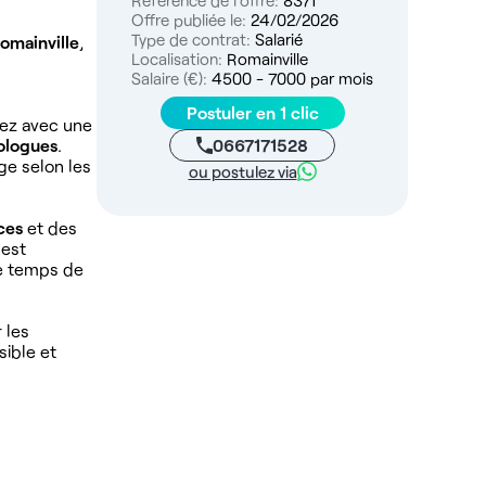
Référence de l'offre:
8371
Offre publiée le:
24/02/2026
Type de contrat:
Salarié
omainville
,
Localisation:
Romainville
Salaire (€):
4500 - 7000 par mois
Postuler en 1 clic
rez avec une
0667171528
ologues
.
ge selon les
ou postulez via
ces
et des
 est
re temps de
 les
sible et