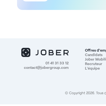
dynamique, vous assurerez des consultations
pédiatriques de proximité, en lien avec les autres
spécialités du centre. Vous participerez notamment 
: - La prise en charge globale des enfants, du
nourrisson à l’adolescent - Le suivi du
développement et de la croissance - La prévention
et la gestion des pathologies infantiles courantes -
La coordination avec les autres praticiens du centre,
notamment en gynécologie et médecine du sommeil
- Le développement de votre activité selon vos
Offres d'em
domaines d’intérêt La structure est ouverte aux
Candidats
Jober Mobili
propositions d’évolution et accompagne les
01 41 31 33 12
Recruteur
praticiens dans la mise en place de nouveaux
contact@jobergroup.com
L'équipe
services. ADN de la structure Cette structure, active
depuis plus de trois ans, comprend dix cabinets
médicaux, un secrétariat sur place et une salle
d’attente spacieuse. Située à quelques minutes de
Paris, elle met un point d'honneur à proposer des
© Copyright 2026. Tous d
soins de qualité dans un environnement coordonné.
La pédiatrie, la gynécologie et la médecine du