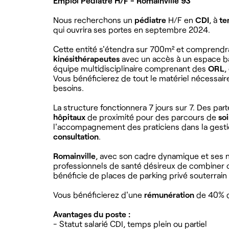
Emploi Pédiatre H/F - Romainville 93
Nous recherchons un
pédiatre
H/F en
CDI
, à
te
qui ouvrira ses portes en septembre 2024.
Cette entité s'étendra sur 700m² et comprend
kinésithérapeutes
avec un accès à un espace b
équipe multidisciplinaire comprenant des
ORL
,
Vous bénéficierez de tout le matériel nécessaire
besoins.
La structure fonctionnera 7 jours sur 7. Des pa
hôpitaux
de proximité pour des parcours de
so
l'accompagnement des praticiens dans la gestio
consultation
.
Romainville
, avec son cadre dynamique et ses n
professionnels de santé désireux de combiner ca
bénéficie de places de parking privé souterrain p
Vous bénéficierez d'une
rémunération
de 40% du
Avantages du poste :
- Statut salarié CDI, temps plein ou partiel