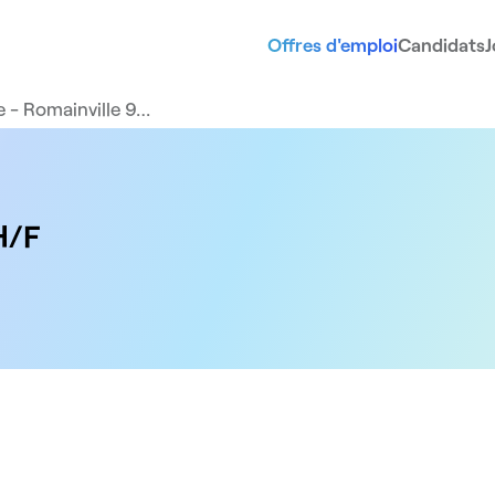
Offres d'emploi
Candidats
J
e - Romainville 9…
H/F