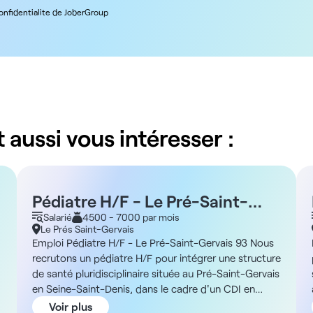
confidentialite de JoberGroup
 aussi vous intéresser :
Pédiatre H/F - Le Pré-Saint-
Gervais 93
Salarié
4500 - 7000 par mois
Le Prés Saint-Gervais
Emploi Pédiatre H/F - Le Pré-Saint-Gervais 93 Nous
recrutons un pédiatre H/F pour intégrer une structure
de santé pluridisciplinaire située au Pré-Saint-Gervais
en Seine-Saint-Denis, dans le cadre d'un CDI en
salariat secteur 1 ADN de la structure Vous exercerez
Voir plus