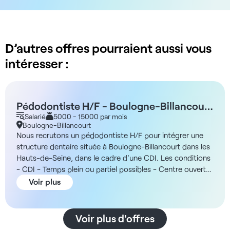
D’autres offres pourraient aussi vous
intéresser :
Pédodontiste H/F - Boulogne-Billancourt
92
Salarié
5000 - 15000 par mois
Boulogne-Billancourt
Nous recrutons un pédodontiste H/F pour intégrer une
structure dentaire située à Boulogne-Billancourt dans les
Hauts-de-Seine, dans le cadre d'une CDI. Les conditions
- CDI - Temps plein ou partiel possibles - Centre ouvert
du lundi au vendredi - Possibilité de samedi non
Voir plus
obligatoire La structure Vous rejoindrez un établissement
dentaire reconnu et implanté dans l'Ouest parisien depuis
plusieurs décennies. Structure conventionnée, elle
Voir plus d'offres
propose une dentisterie accessible avec tiers payant,