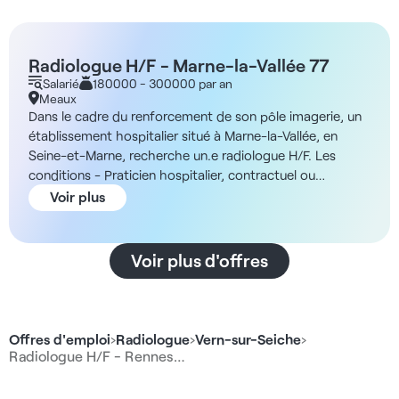
Radiologue H/F - Marne-la-Vallée 77
Salarié
180000 - 300000 par an
Meaux
Dans le cadre du renforcement de son pôle imagerie, un
établissement hospitalier situé à Marne-la-Vallée, en
Seine-et-Marne, recherche un.e radiologue H/F. Les
conditions - Praticien hospitalier, contractuel ou
spécialiste des hôpitaux La structure Vous rejoindrez un
Voir plus
grand groupement hospitalier territorial implanté sur
plusieurs sites en Seine-et-Marne, dont Marne-la-Vallée.
Son pôle imagerie dispose d’équipes médicales et
Voir plus d'offres
techniques dédiées et assure une prise en charge de
proximité et une permanence d’imagerie destinée aux
patients hospitalisés et en urgence. Les missions -
Réalisation et interprétation de radiographies,
Offres d'emploi
›
Radiologue
›
Vern-sur-Seiche
›
échographies, scanners et IRM - Réalisation d'examens
Radiologue H/F - Rennes…
vasculaires et d'actes interventionnels variés - Garantie
de la qualité, de la sécurité et du respect des exigences