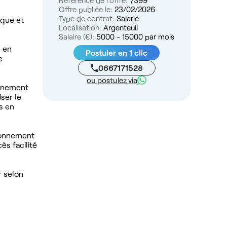
Référence de l'offre:
7399
Offre publiée le:
23/02/2026
Type de contrat:
Salarié
ique et
Localisation:
Argenteuil
Salaire (€):
5000 - 15000 par mois
é en
Postuler en 1 clic
e
0667171528
ou postulez via
onnement
ser le
és en
ironnement
s facilité
r selon