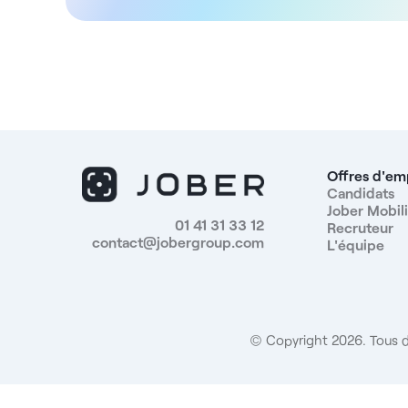
en omnipratique, désireux d'élargir son offre de
soins. Un fournisseur de prothèses se trouve à
proximité de votre établissement, et vous aurez la
promesse d'un planning rempli sur plusieurs mois dès
votre arrivée. Avec des assistantes dentaires dédiées
au fauteuil et une équipe administrative, vous
disposerez d'un environnement optimal pour vous
concentrer pleinement sur vos interventions au
fauteuil. De plus, vous serez amené(e) à utiliser le
Offres d'em
logiciel Galaxy pour la partie informatisée de votre
Candidats
Jober Mobili
travail. À noter que cette offre est ouverte aux jeunes
01 41 31 33 12
Recruteur
thésés en fonction du profil. Au sein d'un quartier
contact@jobergroup.com
L'équipe
bien fréquenté et idéalement situé au centre
d'Enghien-Les-Bains, vous exercerez dans un
environnement idéal. Avec de nombreuses
commodités à deux pas de votre futur lieu de travail,
vous aurez également un accès facilité par les
© Copyright 2026. Tous d
transports en commun et une place de parking pour
vous déplacer facilement. Pour ce poste, vous
percevrez une rémunération attractive de 32% du