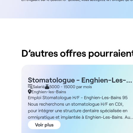
D’autres offres pourraient
Stomatologue - Enghien-Les-
Bains 95 H/F
Salarié
5000 - 15000 par mois
Enghien-les-Bains
Emploi Stomatologue H/F - Enghien-Les-Bains 95
Nous recherchons un stomatologue H/F en CDI,
pour intégrer une structure dentaire spécialisée en
omnipratique et implantée à Enghien-Les-Bains. Au
sein d'une équipe complètement dédiée au domaine
Voir plus
dentaire, vous intégrerez un établissement spécialisé