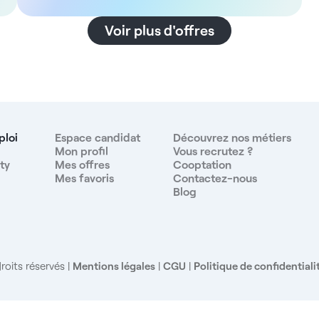
en omnipratique, désireux d'élargir son offre de
soins. Un fournisseur de prothèses se trouve à
Voir plus d'offres
proximité de votre établissement, et vous aurez la
promesse d'un planning rempli sur plusieurs mois dès
votre arrivée. Avec des assistantes dentaires dédiées
au fauteuil et une équipe administrative, vous
disposerez d'un environnement optimal pour vous
concentrer pleinement sur vos interventions au
fauteuil. De plus, vous serez amené(e) à utiliser le
ploi
Espace candidat
Découvrez nos métiers
logiciel Galaxy pour la partie informatisée de votre
Mon profil
Vous recrutez ?
ty
Mes offres
Cooptation
travail. À noter que cette offre est ouverte aux jeunes
Mes favoris
Contactez-nous
thésés en fonction du profil. Au sein d'un quartier
Blog
bien fréquenté et idéalement situé au centre
d'Aubervilliers, vous exercerez dans un
environnement idéal. Avec de nombreuses
commodités à deux pas de votre futur lieu de travail,
vous aurez également un accès facilité par les
roits réservés
Mentions légales
|
CGU
|
Politique de confidentiali
transports en commun et une place de parking pour
vous déplacer facilement. Pour ce poste, vous
percevrez une rémunération attractive de 32% du