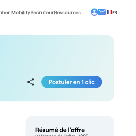
ober Mobility
Recruteur
Ressources
FR
BG
EL
EN
ES
IT
PT
RO
Postuler en 1 clic
Résumé de l'offre