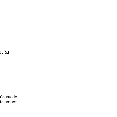
qu’au
 réseau de
otalement