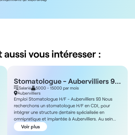
 aussi vous intéresser :
Stomatologue - Aubervilliers 93
H/F
Salarié
5000 - 15000 par mois
Aubervilliers
Emploi Stomatologue H/F - Aubervilliers 93 Nous
recherchons un stomatologue H/F en CDI, pour
intégrer une structure dentaire spécialisée en
omnipratique et implantée à Aubervilliers. Au sein
d'une équipe complètement dédiée au domaine
Voir plus
dentaire, vous intégrerez un établissement spécialisé