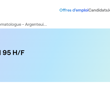
Offres d'emploi
Candidats
J
omatologue - Argenteui…
l 95 H/F