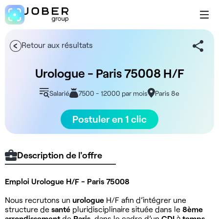
Retour aux résultats
Urologue - Paris 75008 H/F
Salarié
7500 - 12000 par mois
Paris 8e
Postuler en 1 clic
Description de l'offre
Emploi Urologue H/F - Paris 75008
Nous recrutons un
urologue
H/F afin d’intégrer une
structure de
santé
pluridisciplinaire située dans le
8ème
arrondissement
de
Paris
, dans le cadre d’un
CDI
à
temps