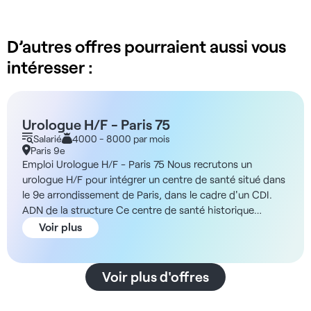
D’autres offres pourraient aussi vous
intéresser :
Urologue H/F - Paris 75
Salarié
4000 - 8000 par mois
Paris 9e
Emploi Urologue H/F - Paris 75 Nous recrutons un
urologue H/F pour intégrer un centre de santé situé dans
le 9e arrondissement de Paris, dans le cadre d'un CDI.
ADN de la structure Ce centre de santé historique
regroupe environ 85 cabinets médicaux répartis sur un
Voir plus
bâtiment principal et une annexe attenante. Il propose
une offre de soins pluridisciplinaire variée incluant
médecine générale, dentisterie, cardiologie, radiologie,
Voir plus d'offres
dermatologie, gynécologie et chirurgie esthétique.
L’organisation privilégie la continuité des soins avec un