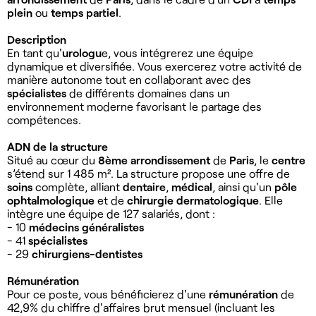
plein
ou
temps partiel
.
Description
En tant qu'
urologu
e, vous intégrerez une équipe
dynamique et diversifiée. Vous exercerez votre activité de
manière autonome tout en collaborant avec des
spécialistes
de différents domaines dans un
environnement moderne favorisant le partage des
compétences.
ADN de la structure
Situé au cœur du
8ème arrondissement
de
Paris
, le
centre
s’étend sur 1 485 m². La structure propose une offre de
soins
complète, alliant
dentaire
,
médical
, ainsi qu'un
pôle
ophtalmologique
et de
chirurgie dermatologique
. Elle
intègre une équipe de 127 salariés, dont :
- 10
médecins généralistes
- 41
spécialistes
- 29
chirurgiens-dentistes
Rémunération
Pour ce poste, vous bénéficierez d'une
rémunération
de
42,9% du chiffre d'affaires brut mensuel (incluant les