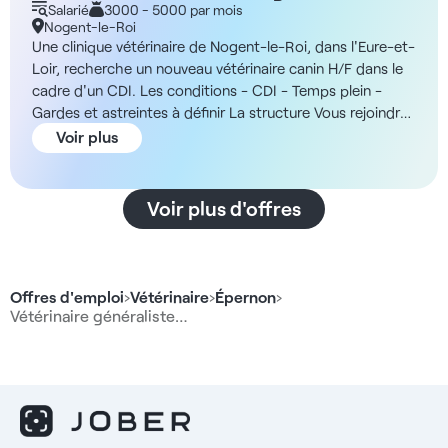
Salarié
3000 - 5000 par mois
Nogent-le-Roi
Une clinique vétérinaire de Nogent-le-Roi, dans l'Eure-et-
Loir, recherche un nouveau vétérinaire canin H/F dans le
cadre d'un CDI. Les conditions - CDI - Temps plein -
Gardes et astreintes à définir La structure Vous rejoindrez
une clinique vétérinaire généraliste implantée à Nogent-
Voir plus
le-Roi, à proximité de Chartres et accessible en environ
1h de Paris. Elle assure principalement une activité canine
avec et son équipe est composée de trois vétérinaires et
Voir plus d'offres
trois ASV répartis sur deux sites dont un plateau principal
de 350 m². La rémunération - Convention collective
majorée entre 10% et 40% (selon profil) Les avantages -
Emploi du temps flexible - Prise en charge de
Offres d'emploi
›
Vétérinaire
›
Épernon
›
l’habilitation sanitaire si nécessaire - Stationnement
Vétérinaire généraliste…
facile et accès aux transports à proximité - Salle de
repos - Équipe conviviale et bienveillante -
Accompagnement et formation des profils juniors Le
matériel - Bloc de chirurgie et salle de préparation -
Anesthésie gazeuse - Radiographie numérique -
Échographie - Laboratoire d'analyses complet -