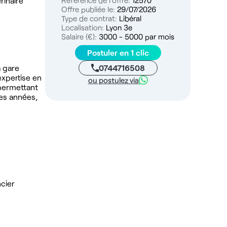
rinaire
Référence de l'offre:
12570
Offre publiée le:
29/07/2026
Type de contrat:
Libéral
Localisation:
Lyon 3e
Salaire (€):
3000 - 5000 par mois
Postuler en 1 clic
0744716508
a gare
expertise en
ou postulez via
 permettant
ses années,
cier