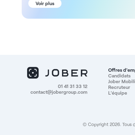
ADN de la structure Cette clinique vétérinaire
Voir plus
disposant d'une surface de 2 100 m² est dédiée
exclusivement à la médecine canine de référé et de
spécialité. L'établissement est équipé d'un plateau
technique de haut niveau incluant l'imagerie avancée
(scanner et IRM), six blocs opératoires, de larges
capacités d'hospitalisation et quinze salles de
consultation. La prise en charge couvre de
nombreuses spécialités telles que chirurgie,
ophtalmologie, reproduction, neurologie,
dermatologie, médecine interne, oncologie et
Offres d'em
curiethérapie. L'équipe pluridisciplinaire est
Candidats
Jober Mobili
importante et structurée, avec vingt-neuf
01 41 31 33 12
Recruteur
vétérinaires dont neuf spécialistes, vingt-trois
contact@jobergroup.com
L'équipe
assistants vétérinaires, huit hôtesses d'accueil et
deux animaliers. Le service Urgences et Soins
continus est organisé avec une équipe de jour et une
équipe de nuit pour garantir la continuité des soins.
Enfin, la ville de Villenave-d'Ornon offre un cadre de
© Copyright 2026. Tous d
vie agréable à proximité de Bordeaux, avec des
commodités et des accès routiers facilitant les