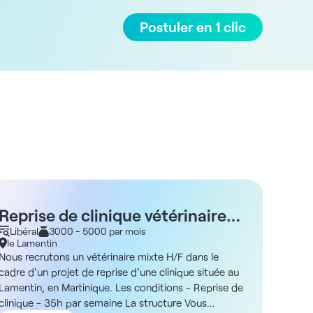
Postuler en 1 clic
Reprise de clinique vétérinaire
Repr
mixte H/F - Le Lamentin 972
Libéral
3000 - 5000 par mois
cani
Libér
le Lamentin
Châte
Gras
Nous recrutons un vétérinaire mixte H/F dans le
Une cli
cadre d'un projet de reprise d'une clinique située au
Grasse,
Lamentin, en Martinique. Les conditions - Reprise de
cherche
clinique - 35h par semaine La structure Vous
structu