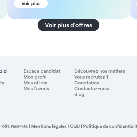
semaine - Heures rémunérées en forfait horaire - Pas
Voir plus
de garde ni d'astreinte La structure Cette clinique
exclusivement canine de Wittenheim, dans le Haut-
Rhin, dispose de locaux récents et neufs d'environ
Voir plus d'offres
300 m². L'activité porte principalement sur la
médecine générale et les cas nécessitant une
spécialisation sont orientés vers des centres
référents situés à environ 30 minutes. En outre,
l'équipe comprend cinq vétérinaires et cinq auxiliaires
vétérinaires, avec trois ASV présentes en
permanence. La rémunération - Selon la convention
ploi
Espace candidat
Découvrez nos métiers
collective, avec possibilité de majoration en fonction
Mon profil
Vous recrutez ?
ty
Mes offres
Cooptation
de votre profil et de votre expérience Les avantages
Mes favoris
Contactez-nous
- Toutes les heures rémunérées en forfait horaire -
Blog
Planning sur rotation offrant de grands week-ends -
Aucune garde ni astreinte - Locaux modernes et bien
équipés d'environ 300 m² - Équipe composée de
vétérinaires et d'ASV dédiés - Ambiance familiale et
bienveillante Le matériel - Laboratoire d'analyses sur
roits réservés
Mentions légales
|
CGU
|
Politique de confidentiali
place - Échographe récent - Radiographie
numérique - Bloc opératoire équipé - Thermofusion -