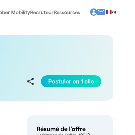
ober Mobility
Recruteur
Ressources
FR
BG
EL
EN
ES
IT
PT
RO
Postuler en 1 clic
Résumé de l'offre