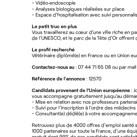
- Vidéo‑endoscopie
- Analyses biologiques réalisées sur place
- Espace d’hospitalisation avec suivi personnali
Le petit truc en plus
Vous travaillerez au cœur d’une ville riche en p
de l'UNESCO, et le parc de la Tête d'Or offren
Le profil recherché
Vétérinaire diplômé(e) en France ou en Union euro
Contactez-nous au
: 07 44 71 65 08 ou par mail
Référence de l'annonce
: 12570
Candidats provenant de l’Union européenne
: J
vous accompagne gratuitement jusqu’au démarra
- Mise en relation avec nos professeurs partena
- Suivi pour l'Inscription à l'ordre des médecins
- Consultant(e) dédié(e) à votre accompagnem
Retrouvez plus de 4000 offres d'emploi santé su
1000 partenaires sur toute la France, d'une équ
gratuit dont 99% de nos candidats sont satisfait