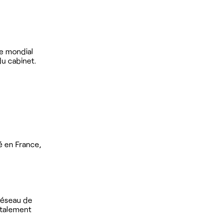
ne mondial
u cabinet.
é en France,
 réseau de
otalement