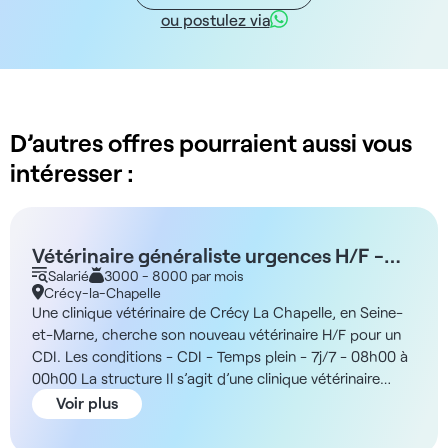
ou postulez via
D’autres offres pourraient aussi vous
intéresser :
Vétérinaire généraliste urgences H/F -
Crécy La Chapelle 77
Salarié
3000 - 8000 par mois
Crécy-la-Chapelle
Une clinique vétérinaire de Crécy La Chapelle, en Seine-
et-Marne, cherche son nouveau vétérinaire H/F pour un
CDI. Les conditions - CDI - Temps plein - 7j/7 - 08h00 à
00h00 La structure Il s’agit d’une clinique vétérinaire
généraliste (canine à 100%) située à proximité d’une gare,
Voir plus
implantée dans un environnement agréable. En outre, les
vétérinaires évoluent au sein d’un réseau disposant de