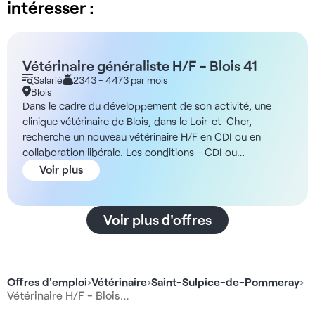
intéresser :
Vétérinaire généraliste H/F - Blois 41
Salarié
2343 - 4473 par mois
Blois
Dans le cadre du développement de son activité, une
clinique vétérinaire de Blois, dans le Loir-et-Cher,
recherche un nouveau vétérinaire H/F en CDI ou en
collaboration libérale. Les conditions - CDI ou
collaboration libérale - 190 jours/an La structure Vous
Voir plus
rejoindrez une clinique vétérinaire implantée à Blois
depuis plus de 20 ans, située au cœur de la vallée de la
Loire et proche de l’itinéraire de la Loire à vélo. La
Voir plus d'offres
localisation offre un cadre de vie apprécié avec les
châteaux de la Loire à proximité, la Sologne à quelques
minutes et des liaisons rapides vers Tours et Orléans. En
outre, l’équipe se compose de deux vétérinaires et de
Offres d'emploi
›
Vétérinaire
›
Saint-Sulpice-de-Pommeray
›
cinq auxiliaires spécialisées vétérinaires expérimentées. La
Vétérinaire H/F - Blois…
rémunération - Rémunération comprise entre 2 343 et 4