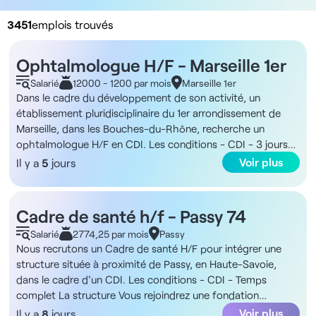
3451
emplois trouvés
Ophtalmologue H/F - Marseille 1er
Salarié
12000 - 1200 par mois
Marseille 1er
Dans le cadre du développement de son activité, un
établissement pluridisciplinaire du 1er arrondissement de
Marseille, dans les Bouches-du-Rhône, recherche un
ophtalmologue H/F en CDI. Les conditions - CDI - 3 jours
par semaine - Planning flexible La structure Vous exercerez
Voir plus
Il y a
5
jours
au sein d'un groupe de santé implanté sur deux sites situés
dans le 1er arrondissement de Marseille, regroupant environ
70 praticiens répartis sur les deux établissements. L'activité
Cadre de santé h/f - Passy 74
est pleinement pluridisciplinaire avec des pôles dédiés à la
Salarié
2774,25 par mois
Passy
radiologie, à la dermatologie, à la gynécologie et à la
Nous recrutons un Cadre de santé H/F pour intégrer une
psychiatrie, ainsi qu'un plateau ophtalmologique
structure située à proximité de Passy, en Haute-Savoie,
opérationnel. Le positionnement central facilite l'accès par
dans le cadre d'un CDI. Les conditions - CDI - Temps
les transports en commun et l'environnement offre de
complet La structure Vous rejoindrez une fondation
nombreuses commodités pour vos consultations. La
reconnue d'utilité publique implantée principalement en
Voir plus
Il y a
8
jours
rémunération - Base fixe de 12 000 € net - Variable de 40%