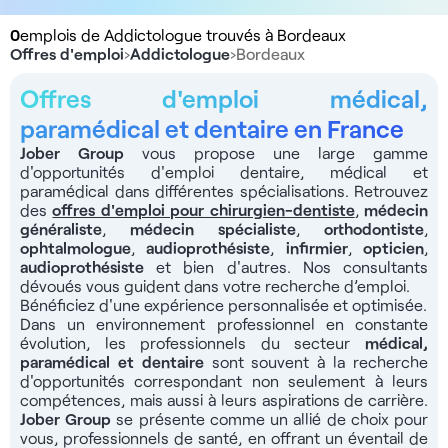
0
emplois de Addictologue trouvés à Bordeaux
Offres d'emploi
›
Addictologue
›
Bordeaux
Offres d'emploi médical,
paramédical et dentaire en France
Jober Group
vous propose une large gamme
d'opportunités d'emploi dentaire, médical et
paramédical dans différentes spécialisations. Retrouvez
des
offres d'emploi pour chirurgien-dentiste
,
médecin
généraliste
,
médecin spécialiste
,
orthodontiste
,
ophtalmologue
,
audioprothésiste
,
infirmier
,
opticien
,
audioprothésiste
et bien d'autres. Nos consultants
dévoués vous guident dans votre recherche d’emploi.
Bénéficiez d'une expérience personnalisée et optimisée.
Dans un environnement professionnel en constante
évolution, les professionnels du secteur
médical,
paramédical et dentaire
sont souvent à la recherche
d'opportunités correspondant non seulement à leurs
compétences, mais aussi à leurs aspirations de carrière.
Jober Group
se présente comme un allié de choix pour
vous, professionnels de santé, en offrant un éventail de