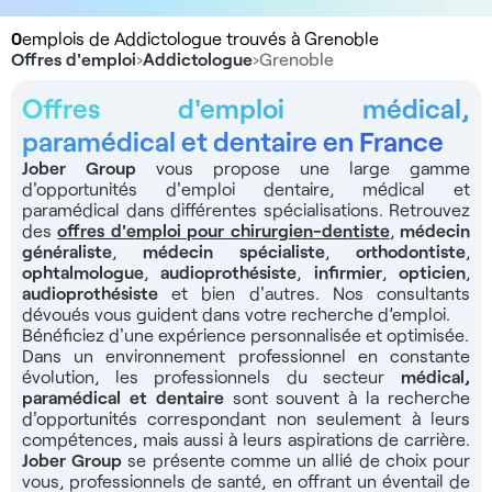
0
emplois de Addictologue trouvés à Grenoble
Offres d'emploi
›
Addictologue
›
Grenoble
Offres d'emploi médical,
paramédical et dentaire en France
Jober Group
vous propose une large gamme
d'opportunités d'emploi dentaire, médical et
paramédical dans différentes spécialisations. Retrouvez
des
offres d'emploi pour chirurgien-dentiste
,
médecin
généraliste
,
médecin spécialiste
,
orthodontiste
,
ophtalmologue
,
audioprothésiste
,
infirmier
,
opticien
,
audioprothésiste
et bien d'autres. Nos consultants
dévoués vous guident dans votre recherche d’emploi.
Bénéficiez d'une expérience personnalisée et optimisée.
Dans un environnement professionnel en constante
évolution, les professionnels du secteur
médical,
paramédical et dentaire
sont souvent à la recherche
d'opportunités correspondant non seulement à leurs
compétences, mais aussi à leurs aspirations de carrière.
Jober Group
se présente comme un allié de choix pour
vous, professionnels de santé, en offrant un éventail de