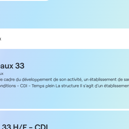
5 km
10 km
20 km
50 km
100 km
x
eaux 33
ux
e cadre du développement de son activité, un établissement de sa
ditions - CDI - Temps plein La structure Il s’agit d’un établisseme
ion et l'hôpital de jour. Il dispose d'une équipe pluridisciplinaire e
rémunération - selon la convention ocllective 51, soit entre 80 000
ssions - Consultation et prise en charge des patients vasculaires spé
hôpital de jour - Réalisation des petites greffes de peau - Collabora
ation aux réunions de concertation et aux protocoles de suivi des pl
nt et plan d'épargne entreprise - Proximité de Bordeaux et bonnes 
 33 H/F - CDI