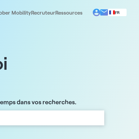
ober Mobility
Recruteur
Ressources
FR
BG
EL
EN
ES
IT
i
PT
RO
 temps dans vos recherches.