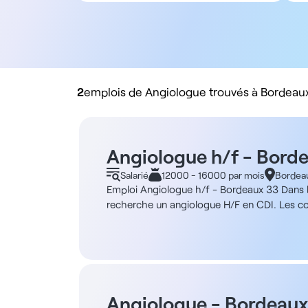
Tous types de contrat
Salarié
Libéral
Rachat de cabinet
2
emplois de Angiologue trouvés à Bordeau
Angiologue h/f - Bord
Salarié
12000 - 16000 par mois
Bordea
Emploi Angiologue h/f - Bordeaux 33 Dans l
recherche un angiologue H/F en CDI. Les con
offrant une activité centrée sur la consultat
technique pour le traitement thermique. La 
l'ancienneté et du parcours d'internat Les mi
Réalisation et supervision des procédures en 
vasculaire et l’équipe infirmière - Particip
RTT cumulées par an - Accords d'intéresseme
Angiologue - Bordeaux