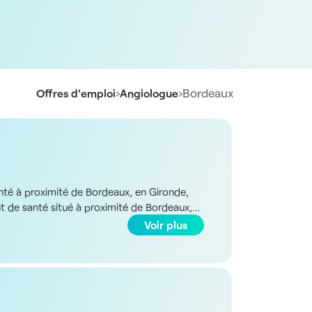
›
›
Bordeaux
Offres d'emploi
Angiologue
nté à proximité de Bordeaux, en Gironde,
nt de santé situé à proximité de Bordeaux,
t développe actuellement un projet de plateau
Voir plus
 et 115 000€ brut/an, en fonction de
cialisés en plaies et cicatrisation -
tion multidisciplinaire avec le chirurgien
aies Les avantages - 10 semaines de congés et
liaisons de transports Le petit truc en