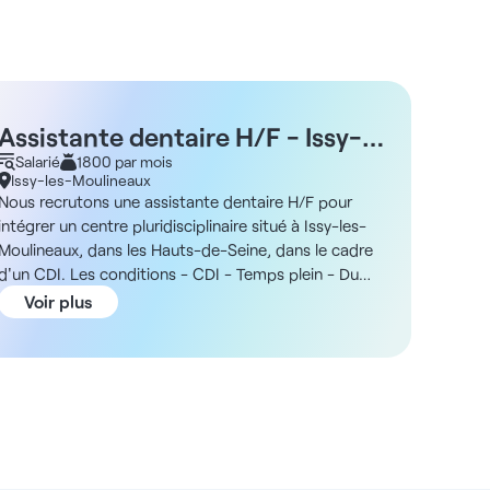
Assistante dentaire H/F - Issy-
Assi
les-Moulineaux 92
Salarié
1800 par mois
Fon
Salar
Issy-les-Moulineaux
Fonte
Nous recrutons une assistante dentaire H/F pour
Emploi 
intégrer un centre pluridisciplinaire situé à Issy-les-
Fonten
Moulineaux, dans les Hauts-de-Seine, dans le cadre
assista
d'un CDI. Les conditions - CDI - Temps plein - Du
structu
lundi au vendredi (samedi possible) - De 9h30 à 19h
d’un CD
Voir plus
Voi
La structure Vous intégrerez un centre
tant qu
pluridisciplinaire récent d'Issy-les-Moulineaux,
respons
regroupant médecins généralistes et chirurgiens-
fonctio
dentistes. En outre, la structure dispose d'un pôle de
coordin
secrétaires déjà en place et utilise le logiciel Veasy,
étroite
avec formation possible pour les nouveaux
cabinet,
recrutements. La rémunération - À partir de 1 800€
interve