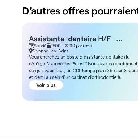
D’autres offres pourraient
Assistante-dentaire H/F -
Divonne les bains 01
Salarié
1500 - 2200 par mois
Divonne-les-Bains
Vous cherchez un poste d'assistante dentaire du
côté de Divonne-les-Bains ? Nous avons exactement
ce qu'il vous faut, un CDI temps plein 35h sur 3 jours
et demi au sein d'un cabinet d'orthodontie à
positionnement premium. ADN de la structure Vous
Voir plus
exercerez au sein d'un cabinet spécialisé en
orthodontie offrant une patientèle attentive à la
qualité des soins et au standing du lieu. Les locaux
sont soignés et conçus pour un accueil haut de
gamme des patients. L'équipe est bienveillante et
professionnelle, avec une forte exigence sur la qualit
du service client et le suivi des traitements. Située à