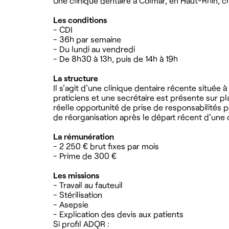
Une clinique dentaire à Colmar, en Haut-Rhin, c
Les conditions
- CDI
- 36h par semaine
- Du lundi au vendredi
- De 8h30 à 13h, puis de 14h à 19h
La structure
Il s'agit d'une clinique dentaire récente située
praticiens et une secrétaire est présente sur pl
réelle opportunité de prise de responsabilités p
de réorganisation après le départ récent d'une c
La rémunération
- 2 250 € brut fixes par mois
- Prime de 300 €
Les missions
- Travail au fauteuil
- Stérilisation
- Asepsie
- Explication des devis aux patients
Si profil ADQR :