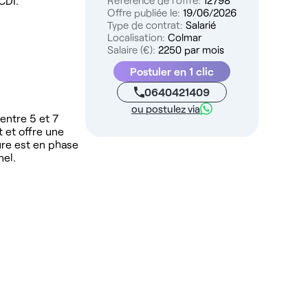
CDI.
Référence de l'offre:
12798
Offre publiée le:
19/06/2026
Type de contrat:
Salarié
Localisation:
Colmar
Salaire (€):
2250 par mois
Postuler en 1 clic
0640421409
ou postulez via
entre 5 et 7
t et offre une
ture est en phase
nel.