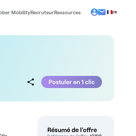
ober Mobility
Recruteur
Ressources
FR
BG
EL
EN
ES
IT
PT
RO
Postuler en 1 clic
Résumé de l'offre