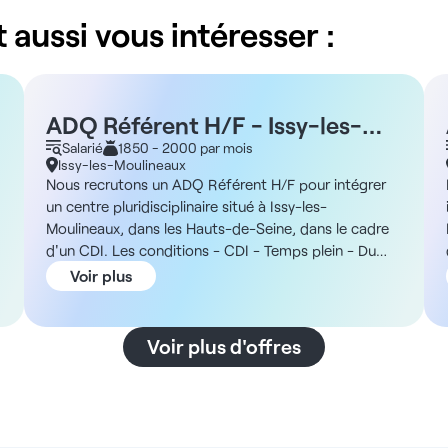
 aussi vous intéresser :
ADQ Référent H/F - Issy-les-
Moulineaux 92
Salarié
1850 - 2000 par mois
Issy-les-Moulineaux
Nous recrutons un ADQ Référent H/F pour intégrer
un centre pluridisciplinaire situé à Issy-les-
Moulineaux, dans les Hauts-de-Seine, dans le cadre
d'un CDI. Les conditions - CDI - Temps plein - Du
lundi au vendredi (samedi possible) - De 9h30 à 19h
Voir plus
La structure Vous intégrerez un centre
pluridisciplinaire récent d'Issy-les-Moulineaux,
regroupant médecins généralistes et chirurgiens-
Voir plus d'offres
dentistes. En outre, la structure dispose d'un pôle de
secrétaires déjà en place et utilise le logiciel Veasy,
é
avec formation possible pour les nouveaux
recrutements. La rémunération - De 1 850 à 2 000 €