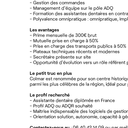
- Gestion des commandes
- Management d'équipe sur le pôle ADQ
- Formation des assistantes dentaires en contra
- Polyvalence omnipratique : omnipratique, imp
Les avantages
- Prime mensuelle de 300€ brut
- Mutuelle prise en charge à 50%
- Prise en charge des transports publics à 50%
- Plateaux techniques récents et modernes
- Secrétaire présente sur site
- Opportunité d'évolution vers un rôle référent
Le petit truc en plus
Colmar est renommée pour son centre historiqu
parmi les plus célèbres de la région, idéal pour 
Le profil recherché
- Assistante dentaire diplômée en France
- Profil ADQ ou ADQR souhaité
- Maîtrise indispensable des logiciels de gest
- Orientation solution, autonomie, capacité à gér
Contactez-nous au
: 06 40 42 14 09 ou par mail