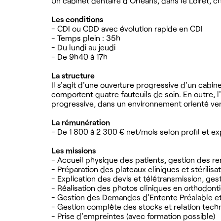
Un cabinet dentaire d'Orléans, dans le Loiret, c
Les conditions
- CDI ou CDD avec évolution rapide en CDI
- Temps plein : 35h
- Du lundi au jeudi
- De 9h40 à 17h
La structure
Il s'agit d'une ouverture progressive d'un cabin
comportent quatre fauteuils de soin. En outre, 
progressive, dans un environnement orienté vers 
La rémunération
- De 1 800 à 2 300 € net/mois selon profil et e
Les missions
- Accueil physique des patients, gestion des r
- Préparation des plateaux cliniques et stérilisa
- Explication des devis et télétransmission, ge
- Réalisation des photos cliniques en orthodont
- Gestion des Demandes d'Entente Préalable et c
- Gestion complète des stocks et relation techn
- Prise d'empreintes (avec formation possible)