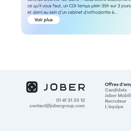
ce qu'il vous faut, un CDI temps plein 35h sur 3 jours
et demi au sein d'un cabinet d'orthodontie à
positionnement premium. ADN de la structure Vous
Voir plus
exercerez au sein d'un cabinet spécialisé en
orthodontie offrant une patientèle attentive à la
qualité des soins et au standing du lieu. Les locaux
sont soignés et conçus pour un accueil haut de
gamme des patients. L'équipe est bienveillante et
professionnelle, avec une forte exigence sur la qualit
du service client et le suivi des traitements. Située à
Divonne-les-Bains, la structure bénéficie d'un
environnement de ville thermale proche de la
frontière suisse et d'un cadre de vie agréable avec
Offres d'em
commerces et accès routiers facilités. Description et
Candidats
Jober Mobili
missions Ce poste est central au bon
01 41 31 33 12
Recruteur
fonctionnement du cabinet et combine accueil,
contact@jobergroup.com
L'équipe
coordination et tâches administratives. La personne
recrutée jouera un rôle actif dans la coordination des
traitements et dans la présentation des plans aux
patients afin de favoriser leur adhésion. Vos