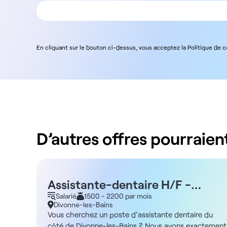
En cliquant sur le bouton ci-dessus, vous acceptez la Politique de 
D’autres offres pourraient
Assistante-dentaire H/F -
Divonne les bains 01
Salarié
1500 - 2200 par mois
Divonne-les-Bains
Vous cherchez un poste d'assistante dentaire du
côté de Divonne-les-Bains ? Nous avons exactement