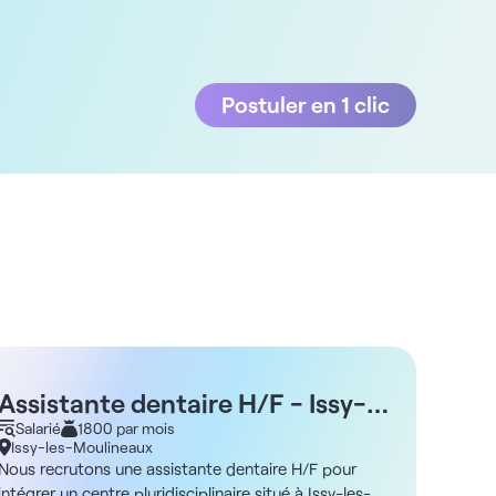
Postuler en 1 clic
Assistante dentaire H/F - Issy-
Assi
les-Moulineaux 92
Salarié
1800 par mois
Fon
Salar
Issy-les-Moulineaux
Fonte
Nous recrutons une assistante dentaire H/F pour
Emploi 
intégrer un centre pluridisciplinaire situé à Issy-les-
Fonten