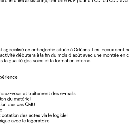
herche un(e) assistant(e) dentaire H/F pour un CDI ou CDD évolu
et spécialisé en orthodontie située à Orléans. Les locaux sont n
l'activité débutera à la fin du mois d'août avec une montée en 
la qualité des soins et la formation interne.
xpérience
endez-vous et traitement des e-mails
tion du matériel
stion des cas CMU
ie
otation des actes via le logiciel
ique avec le laboratoire