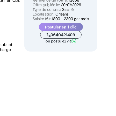
tif en CDI.
Référence de l'offre:
12858
Offre publiée le:
20/07/2026
Type de contrat:
Salarié
Localisation:
Orléans
Salaire (€):
1800 - 2300 par mois
Postuler en 1 clic
0640421409
ou postulez via
eufs et
charge