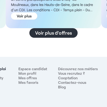
Moulineaux, dans les Hauts-de-Seine, dans le cadre
d'un CDI. Les conditions - CDI - Temps plein - Du
lundi au vendredi (samedi possible) - De 9h30 à 19h
Voir plus
La structure Vous intégrerez un centre
pluridisciplinaire récent d'Issy-les-Moulineaux,
regroupant médecins généralistes et chirurgiens-
Voir plus d'offres
dentistes. En outre, la structure dispose d'un pôle de
secrétaires déjà en place et utilise le logiciel Veasy,
é
avec formation possible pour les nouveaux
recrutements. La rémunération - De 1 850 à 2 000 €
net par mois Les missions - Assistance au fauteuil -
Stérilisation - Préparation de plateau Les avantages
- Mutuelle remboursée à 50% - Locaux récents -
ploi
Espace candidat
Découvrez nos métiers
Pôle de secrétaires - Formation au logiciel Veasy
Mon profil
Vous recrutez ?
ty
Mes offres
Cooptation
possible - Possibilité de travail le samedi Le petit truc
Mes favoris
Contactez-nous
en plus Issy-les-Moulineaux est une commune
Blog
dynamique, située en bordure de Paris. Le parc de
l'Île Saint-Germain offre de grands espaces verts
pour les sorties en extérieur et le quartier des Docks
propose commerces et accès rapides aux transports