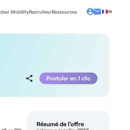
ober Mobility
Recruteur
Ressources
FR
BG
EL
EN
ES
IT
PT
RO
Postuler en 1 clic
Résumé de l'offre