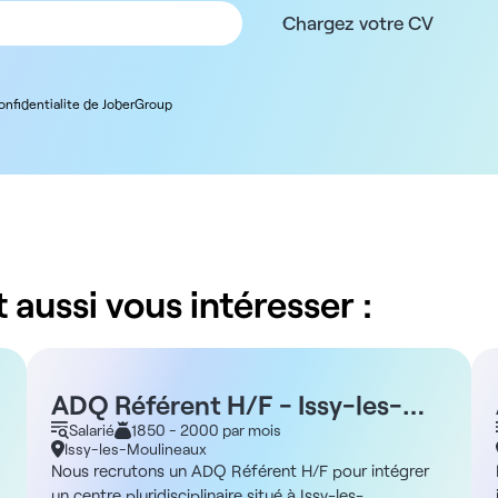
Chargez votre CV
confidentialite de JoberGroup
 aussi vous intéresser :
ADQ Référent H/F - Issy-les-
Moulineaux 92
Salarié
1850 - 2000 par mois
Issy-les-Moulineaux
Nous recrutons un ADQ Référent H/F pour intégrer
un centre pluridisciplinaire situé à Issy-les-