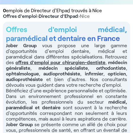
0
emplois de Directeur d'Ehpad trouvés à Nice
Offres d'emploi
›
Directeur d'Ehpad
›
Nice
Offres d'emploi médical,
paramédical et dentaire en France
Jober Group
vous propose une large gamme
d'opportunités d'emploi dentaire, médical et
paramédical dans différentes spécialisations. Retrouvez
des
offres d'emploi pour chirurgien-dentiste
,
médecin
généraliste
,
médecin spécialiste
,
orthodontiste
,
ophtalmologue
,
audioprothésiste
,
infirmier
,
opticien
,
audioprothésiste
et bien d'autres. Nos consultants
dévoués vous guident dans votre recherche d’emploi.
Bénéficiez d'une expérience personnalisée et optimisée.
Dans un environnement professionnel en constante
évolution, les professionnels du secteur
médical,
paramédical et dentaire
sont souvent à la recherche
d'opportunités correspondant non seulement à leurs
compétences, mais aussi à leurs aspirations de carrière.
Jober Group
se présente comme un allié de choix pour
vous, professionnels de santé, en offrant un éventail de