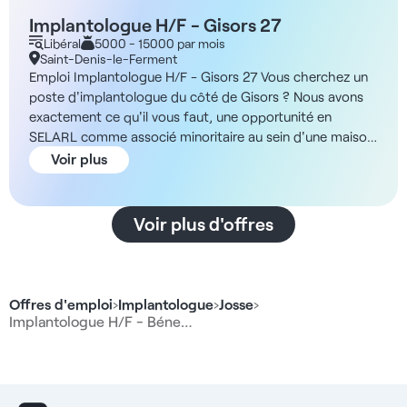
Implantologue H/F - Gisors 27
Libéral
5000 - 15000 par mois
Saint-Denis-le-Ferment
Emploi Implantologue H/F - Gisors 27 Vous cherchez un
poste d'implantologue du côté de Gisors ? Nous avons
exactement ce qu'il vous faut, une opportunité en
SELARL comme associé minoritaire au sein d'une maison
de santé libérale récemment créée sur une rue
Voir plus
commerçante. ADN de la structure Cette maison de
santé libérale a été créée cette année et s'inscrit dans un
emplacement commerçant de Gisors, au cœur d'une
Voir plus d'offres
zone très sous-dotée en praticiens. Les locaux
permettent une organisation fluide de l'activité dentaire
et médicale. Le rez-de-chaussée offre 100 m²
comprenant deux salles de soins, un pano 3D, une salle
Offres d'emploi
›
Implantologue
›
Josse
›
de stérilisation et un cabinet de consultation de
Implantologue H/F - Béne…
médecine générale. À l'étage se trouvent deux autres
cabinets dentaires et trois salles de consultation de
médecine générale. L'équipe pluridisciplinaire sur place
comprend des praticiens en médecine générale, urologie,