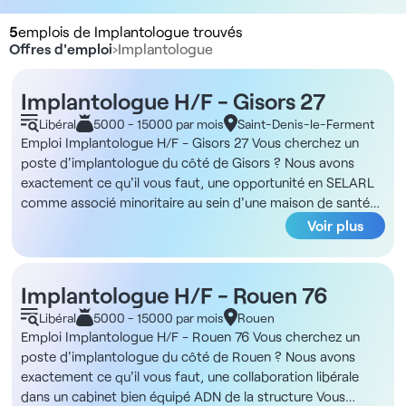
5
emplois de Implantologue trouvés
Offres d'emploi
›
Implantologue
Implantologue H/F - Gisors 27
Libéral
5000 - 15000 par mois
Saint-Denis-le-Ferment
Emploi Implantologue H/F - Gisors 27 Vous cherchez un
poste d'implantologue du côté de Gisors ? Nous avons
exactement ce qu'il vous faut, une opportunité en SELARL
comme associé minoritaire au sein d'une maison de santé
libérale récemment créée sur une rue commerçante. ADN
Voir plus
de la structure Cette maison de santé libérale a été créée
cette année et s'inscrit dans un emplacement commerçant
de Gisors, au cœur d'une zone très sous-dotée en
Implantologue H/F - Rouen 76
praticiens. Les locaux permettent une organisation fluide de
Libéral
5000 - 15000 par mois
Rouen
l'activité dentaire et médicale. Le rez-de-chaussée offre 100
Emploi Implantologue H/F - Rouen 76 Vous cherchez un
m² comprenant deux salles de soins, un pano 3D, une salle
poste d'implantologue du côté de Rouen ? Nous avons
de stérilisation et un cabinet de consultation de médecine
exactement ce qu'il vous faut, une collaboration libérale
générale. À l'étage se trouvent deux autres cabinets
dans un cabinet bien équipé ADN de la structure Vous
dentaires et trois salles de consultation de médecine