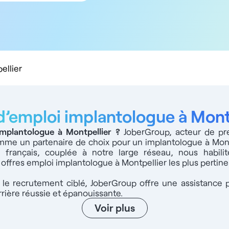
5 km
10 km
20 km
50 km
100 km
ellier
d’emploi implantologue à Mont
implantologue à Montpellier
?
JoberGroup, acteur de pre
mme un partenaire de choix pour un implantologue à Montp
hé français, couplée à notre large réseau, nous habi
 offres emploi implantologue à Montpellier les plus pertine
s le recrutement ciblé, JoberGroup offre une assistance 
rrière réussie et épanouissante.
Voir plus