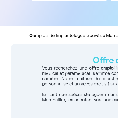
Tous types de contrat
Salarié
Libéral
Rachat de cabinet
0
emplois de Implantologue trouvés à Montp
Offre 
Vous recherchez une
offre emploi 
médical et paramédical, s'affirme co
carrière. Notre maîtrise du marc
personnalisé et un accès exclusif aux
En tant que spécialiste aguerri dan
Montpellier, les orientant vers une ca