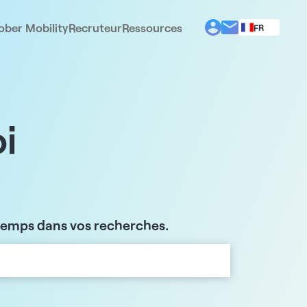
ober Mobility
Recruteur
Ressources
FR
BG
EL
EN
ES
IT
i
PT
RO
 temps dans vos recherches.