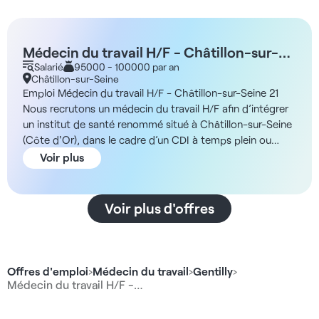
Médecin du travail H/F - Châtillon-sur-
Seine 21
Salarié
95000 - 100000 par an
Châtillon-sur-Seine
Emploi Médecin du travail H/F - Châtillon-sur-Seine 21
Nous recrutons un médecin du travail H/F afin d’intégrer
un institut de santé renommé situé à Châtillon-sur-Seine
(Côte d'Or), dans le cadre d’un CDI à temps plein ou
partiel. Description En tant que médecin du travail, vous
Voir plus
interviendrez sur quatre axes principaux : - Action en
milieu de travail, - Suivi individuel de la santé des salariés,
- Conseil aux employeurs, salariés et à leurs
Voir plus d'offres
représentants, - Traçabilité et veille sanitaire Vous serez
responsable du suivi de 4500 salariés en moyenne,
travaillerez en binôme avec au minimum une infirmière et
une assistante, et aurez la possibilité de réaliser des
Offres d'emploi
›
Médecin du travail
›
Gentilly
›
consultations à distance sous la forme de télétravail.
Médecin du travail H/F -…
Vous devrez cependant travailler sur site au minimum une
semaine par mois. Vos interventions se dérouleront dans