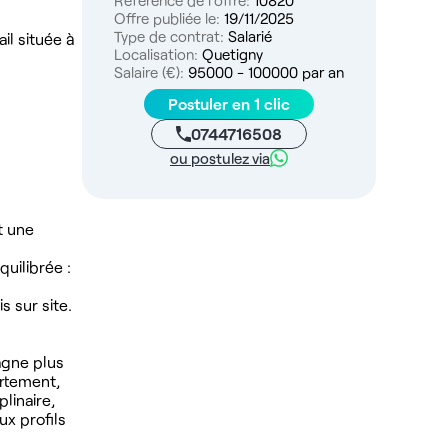
Référence de l'offre:
10820
Offre publiée le:
19/11/2025
Type de contrat:
Salarié
il située à
Localisation:
Quetigny
Salaire (€):
95000 - 100000 par an
Postuler en 1 clic
0744716508
ou postulez via
t une
uilibrée :
 sur site.
agne plus
artement,
linaire,
x profils