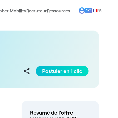
ober Mobility
Recruteur
Ressources
FR
BG
EL
EN
ES
IT
PT
RO
Postuler en 1 clic
Résumé de l'offre