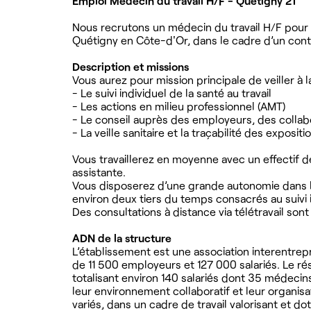
Emploi Médecin du travail H/F - Quétigny 21
Nous recrutons un médecin du travail H/F pour re
Quétigny en Côte-d'Or, dans le cadre d’un contra
Description et missions
Vous aurez pour mission principale de veiller à l
- Le suivi individuel de la santé au travail
- Les actions en milieu professionnel (AMT)
- Le conseil auprès des employeurs, des collab
- La veille sanitaire et la traçabilité des exposit
Vous travaillerez en moyenne avec un effectif d
assistante.
Vous disposerez d’une grande autonomie dans l’o
environ deux tiers du temps consacrés au suivi i
Des consultations à distance via télétravail so
ADN de la structure
L’établissement est une association interentrep
de 11 500 employeurs et 127 000 salariés. Le r
totalisant environ 140 salariés dont 35 médecin
leur environnement collaboratif et leur organi
variés, dans un cadre de travail valorisant et 