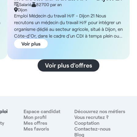
Salarié
82700 par an
Dijon
Emploi Médecin du travail H/F - Dijon 21 Nous
n
recrutons un médecin du travail H/F pour intégrer un
organisme dédié au secteur agricole, situé à Dijon, en
Côte-d'Or, dans le cadre d’un CDI à temps plein ou
temps partiel. Description et missions Vous rejoindrez
Voir plus
une équipe pluridisciplinaire au sein d’un service de
santé au travail couvrant l’ensemble de la région
Bourgogne. En tant que médecin du travail, vos
Voir plus d'offres
missions incluront : - La réalisation des visites de
reprise et des visites à caractère prioritaire - La
coordination avec les infirmiers en santé-travail,
é
conseillers en prévention et travailleurs sociaux - La
participation à la prévention des risques
r
professionnels et à l’amélioration des conditions de
travail - La possibilité d’exercer en téléconsultation
ploi
Espace candidat
Découvrez nos métiers
dans le cadre d’une organisation souple et centrée
Mon profil
Vous recrutez ?
ty
Mes offres
Cooptation
sur la qualité du suivi, sans quota de patients imposé
Mes favoris
Contactez-nous
ADN de la structure Vous exercerez au sein d’un
Blog
organisme privé au service du monde agricole et