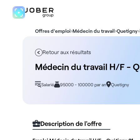
›
›
›
Offres d'emploi
Médecin du travail
Quetigny
Retour aux résultats
Médecin du travail H/F - Q
Salarié
95000 - 100000 par an
Quetigny
Description de l'offre