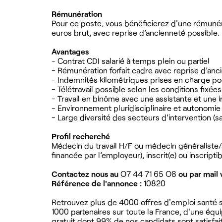
Rémunération
Pour ce poste, vous bénéficierez d'une rémunéra
euros brut, avec reprise d’ancienneté possible.
Avantages
- Contrat CDI salarié à temps plein ou partiel
- Rémunération forfait cadre avec reprise d’anc
- Indemnités kilométriques prises en charge p
- Télétravail possible selon les conditions fixées
- Travail en binôme avec une assistante et une i
- Environnement pluridisciplinaire et autonomie 
- Large diversité des secteurs d’intervention (s
Profil recherché
Médecin du travail H/F ou médecin généraliste/sp
financée par l’employeur), inscrit(e) ou inscript
Contactez nous au
O7 44 71 65 O8
ou par mail 
Référence de l'annonce :
10820
Retrouvez plus de 4000 offres d'emploi santé su
1000 partenaires sur toute la France, d'une équ
gratuit dont 99% de nos candidats sont satisfait