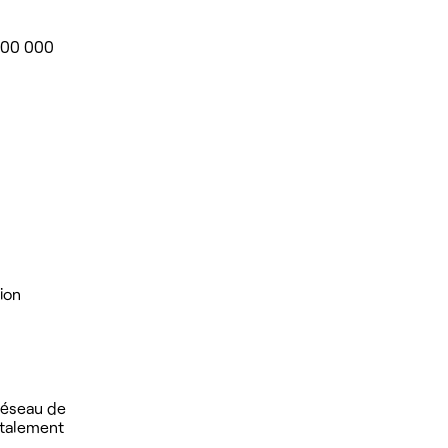
 100 000
ion
 réseau de
otalement