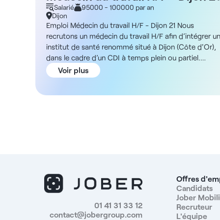
Salarié
95000 - 100000 par an
Dijon
Emploi Médecin du travail H/F - Dijon 21 Nous
recrutons un médecin du travail H/F afin d’intégrer u
institut de santé renommé situé à Dijon (Côte d'Or),
dans le cadre d’un CDI à temps plein ou partiel.
Description En tant que médecin du travail, vous
Voir plus
interviendrez sur quatre axes principaux : - Action en
milieu de travail, - Suivi individuel de la santé des
salariés, - Conseil aux employeurs, salariés et à leurs
représentants, - Traçabilité et veille sanitaire Vous
serez responsable du suivi de 4500 salariés en
moyenne, travaillerez en binôme avec au minimum
une infirmière et une assistante, et aurez la possibilit
de réaliser des consultations à distance sous la
forme de télétravail. Vous devrez cependant travaille
sur site au minimum une semaine par mois. Vos
Offres d'em
interventions se dérouleront dans des entreprises de
Candidats
Jober Mobili
différents secteurs : médical, commerce,
01 41 31 33 12
Recruteur
administratif, et tourisme. ADN de la structure Située
contact@jobergroup.com
L'équipe
à Dijon, cette structure fait partie d’un institut de