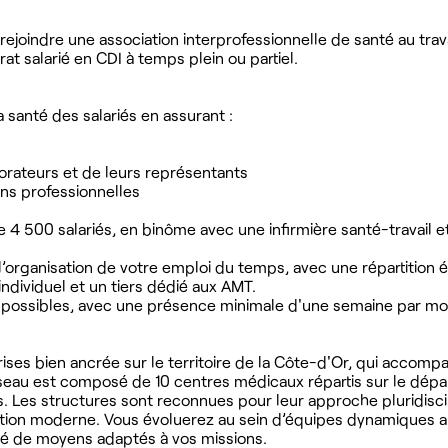
joindre une association interprofessionnelle de santé au trava
t salarié en CDI à temps plein ou partiel.
a santé des salariés en assurant :
orateurs et de leurs représentants
ions professionnelles
e 4 500 salariés, en binôme avec une infirmière santé-travail e
rganisation de votre emploi du temps, avec une répartition éq
ndividuel et un tiers dédié aux AMT.
nt possibles, avec une présence minimale d'une semaine par mois
rises bien ancrée sur le territoire de la Côte-d'Or, qui accomp
éseau est composé de 10 centres médicaux répartis sur le dép
s. Les structures sont reconnues pour leur approche pluridiscip
sation moderne. Vous évoluerez au sein d’équipes dynamiques au
doté de moyens adaptés à vos missions.