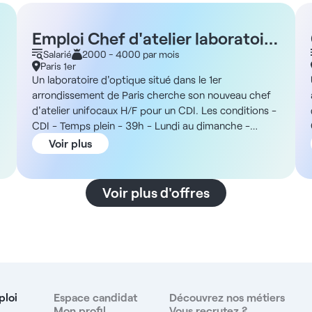
Emploi Chef d'atelier laboratoire
unifocaux H/F - Paris 1er
Salarié
2000 - 4000 par mois
Paris 1er
Un laboratoire d'optique situé dans le 1er
arrondissement de Paris cherche son nouveau chef
d'atelier unifocaux H/F pour un CDI. Les conditions -
CDI - Temps plein - 39h - Lundi au dimanche -
09h30 à 20h00 La structure Vous rejoindrez un
Voir plus
laboratoire d'optique situé en plein cœur de Paris,
dans le quartier de Châtelet, facilement accessible
par les transports en commun. Il s'agit d'un site de
Voir plus d'offres
référence en Europe, capable de fabriquer entre 400
et 500 paires par jour pour alimenter un réseau
national. L'environnement se caractérise par une
forte culture de la performance, une exigence qualité
élevée et une dynamique d'innovation technologique.
Enfin, les équipes évoluent dans un contexte
opérationnel stimulant, avec des perspectives
ploi
Espace candidat
Découvrez nos métiers
d'évolution et un fonctionnement très orienté terrain.
Mon profil
Vous recrutez ?