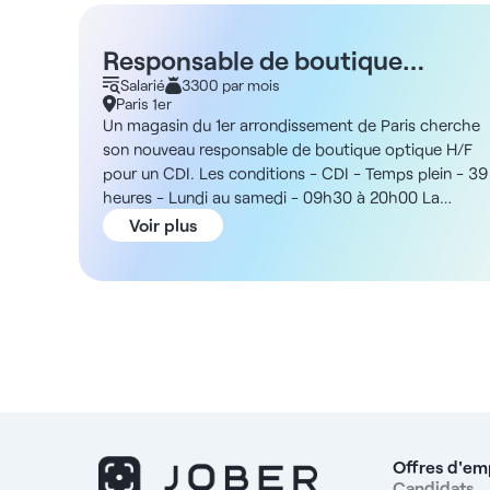
Responsable de boutique
optique H/F - Paris 1er
Salarié
3300 par mois
Paris 1er
Un magasin du 1er arrondissement de Paris cherche
son nouveau responsable de boutique optique H/F
pour un CDI. Les conditions - CDI - Temps plein - 39
heures - Lundi au samedi - 09h30 à 20h00 La
structure Vous intégrerez une enseigne d'optique
Voir plus
orientée accessibilité, rapidité de prise en charge et
volume client important. Les magasins fonctionnent
avec des équipes d'opticiens diplômés et de
conseillers optiques, avec un parcours client
structuré autour du conseil, de l'examen de vue, du
choix de monture, de la vente et du suivi client. En
outre, le poste est situé en centre-ville, à proximité
des transports en commun et des commodités. La
rémunération - Rémunération de 3300€ brut
mensuel - Primes variables pouvant atteindre 2100€
Offres d'em
brut/mois Les missions - Manager une équipe
Candidats