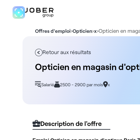
›
›
›
Opticien en maga
Offres d'emploi
Opticien
x
Retour aux résultats
Opticien en magasin d'opt
Salarié
2500 - 2900 par mois
x
Description de l'offre