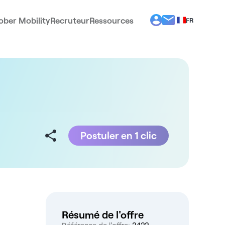
ober Mobility
Recruteur
Ressources
FR
BG
EL
EN
ES
IT
PT
RO
Postuler en 1 clic
Résumé de l'offre