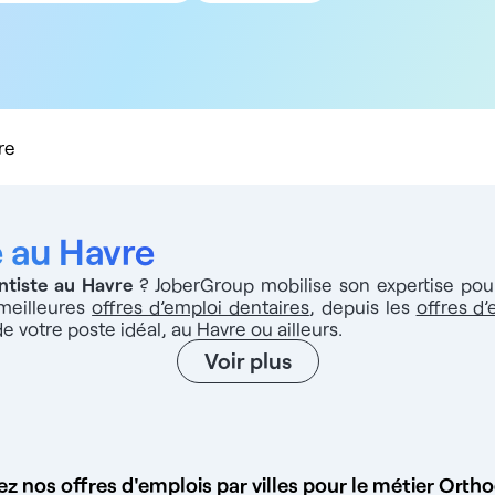
5 km
10 km
20 km
50 km
100 km
re
e au Havre
ntiste au Havre
? JoberGroup mobilise son expertise pour 
meilleures
offres d’emploi dentaires
, depuis les
offres d’
 de votre poste idéal, au Havre ou ailleurs.
Voir plus
z nos offres d'emplois par villes pour le métier Orth