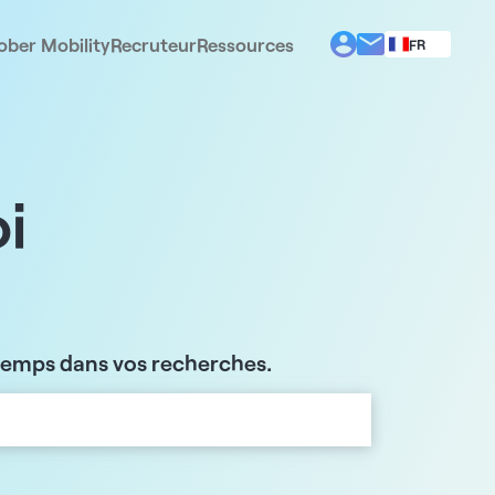
ober Mobility
Recruteur
Ressources
FR
BG
EL
EN
ES
IT
i
PT
RO
 temps dans vos recherches.