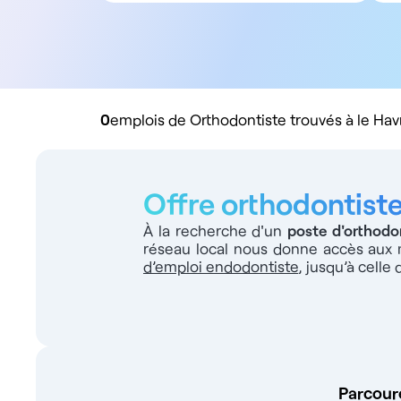
Tous types de contrat
Salarié
Libéral
Rachat de cabinet
0
emplois de Orthodontiste trouvés à le Hav
Offre orthodontist
À la recherche d'un
poste d'orthodo
réseau local nous donne accès aux 
d’emploi endodontiste
, jusqu’à celle
Parcoure