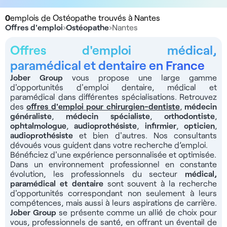
0
emplois de Ostéopathe trouvés à Nantes
Offres d'emploi
›
Ostéopathe
›
Nantes
Offres d'emploi médical,
paramédical et dentaire en France
Jober Group
vous propose une large gamme
d'opportunités d'emploi dentaire, médical et
paramédical dans différentes spécialisations. Retrouvez
des
offres d'emploi pour chirurgien-dentiste
,
médecin
généraliste
,
médecin spécialiste
,
orthodontiste
,
ophtalmologue
,
audioprothésiste
,
infirmier
,
opticien
,
audioprothésiste
et bien d'autres. Nos consultants
dévoués vous guident dans votre recherche d’emploi.
Bénéficiez d'une expérience personnalisée et optimisée.
Dans un environnement professionnel en constante
évolution, les professionnels du secteur
médical,
paramédical et dentaire
sont souvent à la recherche
d'opportunités correspondant non seulement à leurs
compétences, mais aussi à leurs aspirations de carrière.
Jober Group
se présente comme un allié de choix pour
vous, professionnels de santé, en offrant un éventail de